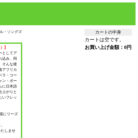
ル・ソングズ
カートの中身
カートは空です。
お買い上げ金額：0円
。）】
ーとしてア
れ込み、同
。そんな彼
南アフリカ
ペラ・コー
ャン・ポー
らに日本語
仕上がりと
たいフレッ
客様にリーズ
す。
いたしませ