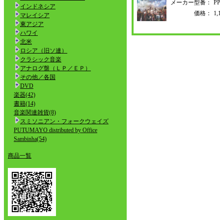
メーカー型番：
PP
インドネシア
価格：
1
マレイシア
東アジア
ハワイ
北米
ロシア（旧ソ連）
クラシック音楽
アナログ盤（ＬＰ／ＥＰ）
その他／各国
DVD
楽器(42)
書籍(14)
音楽関連雑貨(8)
スミソニアン・フォークウェイズ
PUTUMAYO distributed by Office
Sambinha(54)
商品一覧