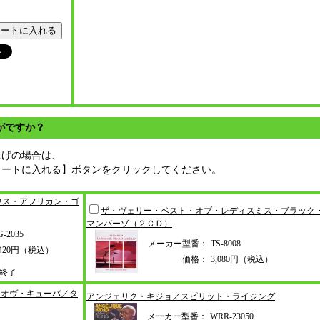
がですか？
上げの場合は、
カートに入れる】ボタンをクリックしてください。
ウス
・アフリカン・ゴ
ザ・ヴェリー・ベスト・オブ・レデ
ィスミス・ブラック
マンバーゾ（
２ＣＤ）
G-2035
メーカー型番：
TS-8008
,420円（税込）
価格：
3,080円（税込）
終了
・オヴ・
キューバ／タ
アンジェリク・キジョ／スピリット
・ライジング
メーカー型番：
WRR-23050