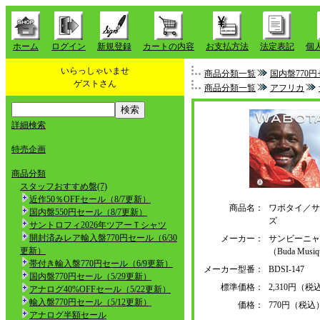
ホーム
ログイン
新規登録
カートの内容
お支払方法
法定表記
個
いらっしゃいませ
商品分類一覧
国内盤770円
ゲストさん
商品分類一覧
アフリカ
詳細検索
特売企画
商品分類
スタッフおすすめ盤(7)
近作50％OFFセール（8/7更新）
商品名：
ワボタイ／サ
国内盤550円セール（8/7更新）
ズ
サントロフィ2026年ツアーＴシャツ
開封済みレア輸入盤770円セール（6/30
メーカー：
サンビーニャ
更新）
（Buda Musi
帯付き輸入盤770円セール（6/9更新）
メーカー型番：
BDSI-147
国内盤770円セール（5/29更新）
標準価格：
2,310円（税
アナログ40%OFFセール（5/22更新）
輸入盤770円セール（5/12更新）
価格：
770円（税込
アナログ半額セール