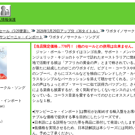
人情報保護
セール（5/29更新）
2026年5月29日アップ分（36タイトル）
ワボタイ／サーク
サンビーニャ・インポート
ワボタイ／サークル・ソングズ
【当店限定価格→770円！（他のセールとの併用は出来ません
ジャン・ポール・ワボタイはコンゴ出身。サポート・メンバ
ンジェリック・キジョのトゥアーで訪れたオーストラリアに惚
地で活動する彼は「アフリカの黄金の声」とまで称されている
が新たに結成したのがこのワボタイだ。ピグミー・コーラスや
のンブーベ、さらにゴスペルなどを独自にブレンドしたア・カ
ラスをシンプルなパーカッションを添えて聴かせてくれる。ジ
ルの声はちょっとボブ・マーリーに似て説得力バツグンだ。さ
ークル・ソング
による楽曲も披露するが、全く気恥ずかしくないセンスのよい
なっている。コーラス音楽を愛するすべてのひとにオススメし
・インポート
シュな１枚。
que）
●[サンビーニャ・インポート]は弊社がお勧めする輸入盤をお
ナブルな価格で提供する事を目的にしたシリーズです。
込）
●日本語による説明をつけた帯を商品に添付して発送いたしま
●低価格を実現させるため、日本語解説は本シリーズには同封
）
ん。予めご了承ください。