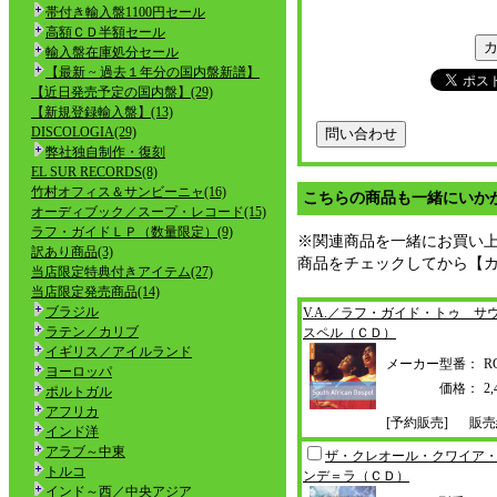
帯付き輸入盤1100円セール
高額ＣＤ半額セール
輸入盤在庫処分セール
【最新 ~ 過去１年分の国内盤新譜】
【近日発売予定の国内盤】(29)
【新規登録輸入盤】(13)
DISCOLOGIA(29)
弊社独自制作・復刻
EL SUR RECORDS(8)
竹村オフィス＆サンビーニャ(16)
こちらの商品も一緒にいか
オーディブック／スープ・レコード(15)
ラフ・ガイドＬＰ（数量限定）(9)
※関連商品を一緒にお買い
訳あり商品(3)
商品をチェックしてから【
当店限定特典付きアイテム(27)
当店限定発売商品(14)
ブラジル
V.A.／ラフ・ガイド・トゥ サ
ラテン／カリブ
スペル（ＣＤ）
イギリス／アイルランド
メーカー型番：
R
ヨーロッパ
価格：
2
ポルトガル
アフリカ
[予約販売]
販売
インド洋
アラブ～中東
ザ・クレオール・クワイア
トルコ
ンデ＝ラ（ＣＤ）
インド～西／中央アジア