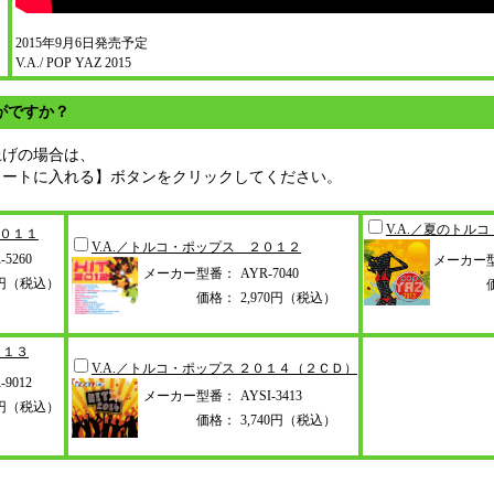
2015年9月6日発売予定
V.A./ POP YAZ 2015
がですか？
上げの場合は、
カートに入れる】ボタンをクリックしてください。
V.A.／夏のトル
２０１１
V.A.／トルコ・ポップス ２０１２
-5260
メーカー
メーカー型番：
AYR-7040
0円（税込）
価格：
2,970円（税込）
０１３
V.A.／トルコ・ポップス ２０１４（
２ＣＤ）
-9012
メーカー型番：
AYSI-3413
0円（税込）
価格：
3,740円（税込）