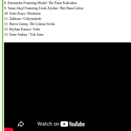
8. Emreaydın Featuring Model / Bir Pazar Kahvaltısı
9. Sinan Akçıl Featuring Ferah Zeydan / Biri Bana Gelsin
10. Emre Kaya / Benimsin
11. Zakkum / Gökyüzünde
12. Burcu Güneş / Bir Lokma Sevda
13. Reyhan Karaca / Sobe
15. Emre Atabay / Yok Sana