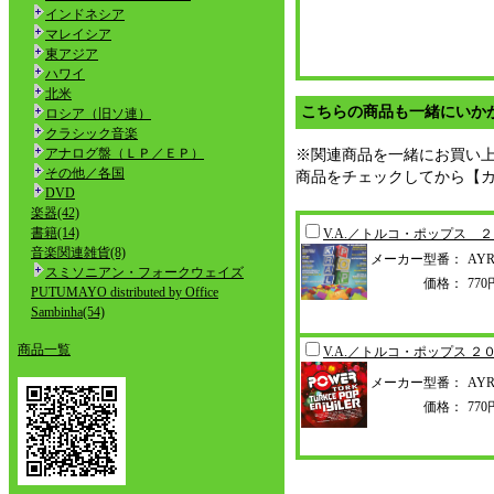
インドネシア
マレイシア
東アジア
ハワイ
北米
こちらの商品も一緒にいか
ロシア（旧ソ連）
クラシック音楽
アナログ盤（ＬＰ／ＥＰ）
※関連商品を一緒にお買い
その他／各国
商品をチェックしてから【
DVD
楽器(42)
書籍(14)
V.A.／トルコ・ポップス 
音楽関連雑貨(8)
メーカー型番：
AYR
スミソニアン・フォークウェイズ
価格：
77
PUTUMAYO distributed by Office
Sambinha(54)
商品一覧
V.A.／トルコ・ポップス ２
メーカー型番：
AYR
価格：
77