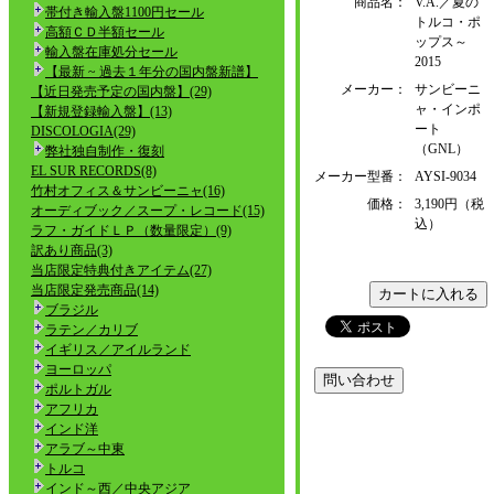
商品名：
V.A.／夏の
帯付き輸入盤1100円セール
トルコ・ポ
高額ＣＤ半額セール
ップス～
輸入盤在庫処分セール
2015
【最新 ~ 過去１年分の国内盤新譜】
メーカー：
サンビーニ
【近日発売予定の国内盤】(29)
ャ・インポ
【新規登録輸入盤】(13)
ート
DISCOLOGIA(29)
（GNL）
弊社独自制作・復刻
EL SUR RECORDS(8)
メーカー型番：
AYSI-9034
竹村オフィス＆サンビーニャ(16)
価格：
3,190円（税
オーディブック／スープ・レコード(15)
込）
ラフ・ガイドＬＰ（数量限定）(9)
訳あり商品(3)
当店限定特典付きアイテム(27)
当店限定発売商品(14)
ブラジル
ラテン／カリブ
イギリス／アイルランド
ヨーロッパ
ポルトガル
アフリカ
インド洋
アラブ～中東
トルコ
インド～西／中央アジア