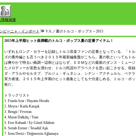
人情報保護
ンビーニャ・インポート
V.A.／夏のトルコ・ポップス～2015
2015年上半期ヒット曲満載のトルコ・ポップス夏の定番アイテム！
いずれもロング・セラーを記録しトルコ音楽ファンの定番となっている、「トル
ズの番外編とも言うべき２０１５年最新編集盤がこちら。夏の歌といってもトル
は爽やかで明るい曲調一辺倒とはならず、ＥＤＭなどの最新のダンス・ミュージ
たメロディーが哀愁を漂わせ、トルコ民謡やアラベスクを思い起こさせる。収録
ダ・アラルやセルタブ、ブルジュ・ギュネシュ、シナン・アクチュルら、ベテラ
実力者達。２０１５年上半期のヒット曲集としても十分楽しめる、トルコ・ポッ
枚だ。
トラックリスト
1. Funda Arar / Hayatın Hesabı
2. Meyra / Karla Karışık
3. Bengü / Feveran
4. Murat Dalkılıç / Yani
5. Eser Kabaali / Ey Güzel Allahım
6. Sertab Erener / Tesadüf Aşk
7. İrem Derici / Değmezsin Ağlamaya