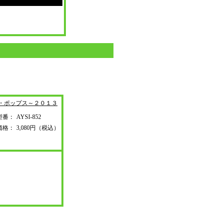
コ・ポップス～２０
１３
型番：
AYSI-852
価格：
3,080円（税込）