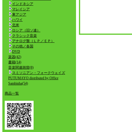
インドネシア
マレイシア
東アジア
ハワイ
北米
ロシア（旧ソ連）
クラシック音楽
アナログ盤（ＬＰ／ＥＰ）
その他／各国
DVD
楽器(42)
書籍(14)
音楽関連雑貨(8)
スミソニアン・フォークウェイズ
PUTUMAYO distributed by Office
Sambinha(54)
商品一覧