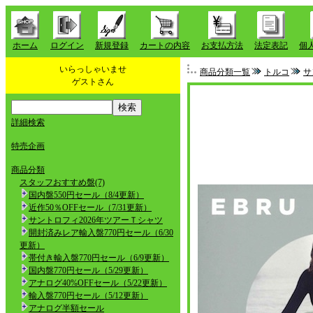
ホーム
ログイン
新規登録
カートの内容
お支払方法
法定表記
個
いらっしゃいませ
商品分類一覧
トルコ
サ
ゲストさん
詳細検索
特売企画
商品分類
スタッフおすすめ盤(7)
国内盤550円セール（8/4更新）
近作50％OFFセール（7/31更新）
サントロフィ2026年ツアーＴシャツ
開封済みレア輸入盤770円セール（6/30
更新）
帯付き輸入盤770円セール（6/9更新）
国内盤770円セール（5/29更新）
アナログ40%OFFセール（5/22更新）
輸入盤770円セール（5/12更新）
アナログ半額セール