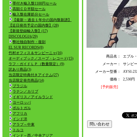
帯付き輸入盤1100円セール
高額ＣＤ半額セール
輸入盤在庫処分セール
【最新 ~ 過去１年分の国内盤新譜】
【近日発売予定の国内盤】(28)
【新規登録輸入盤】(17)
DISCOLOGIA(29)
弊社独自制作・復刻
EL SUR RECORDS(8)
竹村オフィス＆サンビーニャ(16)
商品名：
エブル
オーディブック／スープ・レコード(15)
ラフ・ガイドＬＰ（数量限定）(9)
メーカー：
サンビー
訳あり商品(3)
メーカー型番：
AYSI-2
当店限定特典付きアイテム(27)
価格：
2,530
当店限定発売商品(14)
ブラジル
[予約販売]
ラテン／カリブ
イギリス／アイルランド
ヨーロッパ
ポルトガル
アフリカ
インド洋
アラブ～中東
トルコ
インド～西／中央アジア