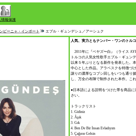
人情報保護
ンビーニャ・インポート
エブル・ギュンデシュ／アーシュク
人気、実力ともナンバー・ワンのトル
2011年に『ベヤズ〜白』（ライス A
トルコの人気女性歌手エブル・ギュンデシュ
以来５年ぶりとなる新作を発表した。
中心とした作品。アラベスクを特徴づ
譲りの濃厚なコブシ回しをいつも通り
し、万全の布陣で制作された本作。こ
●日本語による説明をつけた帯を商品に
さい。
トラックリスト
1. Gidiniz
2. Âşık
3. Gık
4. Ben De Bir İnsan Evladıyım
5. Çağırın Gelsin