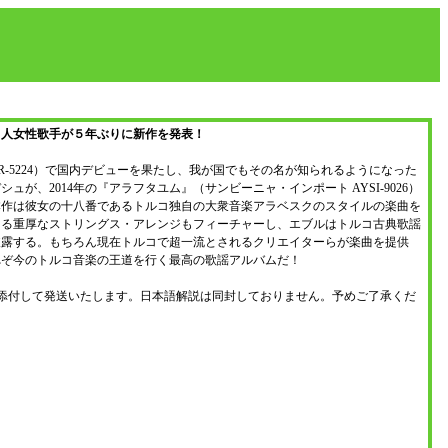
コ人女性歌手が５年ぶりに新作を発表！
YR-5224）で国内デビューを果たし、我が国でもその名が知られるようになった
が、2014年の『アラフタユム』（サンビーニャ・インポート AYSI-9026）
本作は彼女の十八番であるトルコ独自の大衆音楽アラベスクのスタイルの楽曲を
ける重厚なストリングス・アレンジもフィーチャーし、エブルはトルコ古典歌謡
披露する。もちろん現在トルコで超一流とされるクリエイターらが楽曲を提供
れぞ今のトルコ音楽の王道を行く最高の歌謡アルバムだ！
添付して発送いたします。日本語解説は同封しておりません。予めご了承くだ