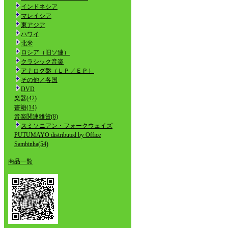
インドネシア
マレイシア
東アジア
ハワイ
北米
ロシア（旧ソ連）
クラシック音楽
アナログ盤（ＬＰ／ＥＰ）
その他／各国
DVD
楽器(42)
書籍(14)
音楽関連雑貨(8)
スミソニアン・フォークウェイズ
PUTUMAYO distributed by Office
Sambinha(54)
商品一覧