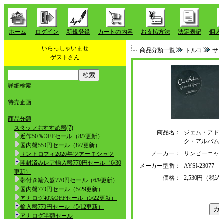
ホーム
ログイン
新規登録
カートの内容
お支払方法
法定表記
個
いらっしゃいませ
商品分類一覧
トルコ
サ
ゲストさん
詳細検索
特売企画
商品分類
スタッフおすすめ盤(7)
商品名：
ジェム・アド
近作50％OFFセール（8/7更新）
ク・アルバム
国内盤550円セール（8/7更新）
メーカー：
サンビーニ
サントロフィ2026年ツアーＴシャツ
開封済みレア輸入盤770円セール（6/30
メーカー型番：
AYSI-23077
更新）
価格：
2,530円（税
帯付き輸入盤770円セール（6/9更新）
国内盤770円セール（5/29更新）
アナログ40%OFFセール（5/22更新）
輸入盤770円セール（5/12更新）
アナログ半額セール