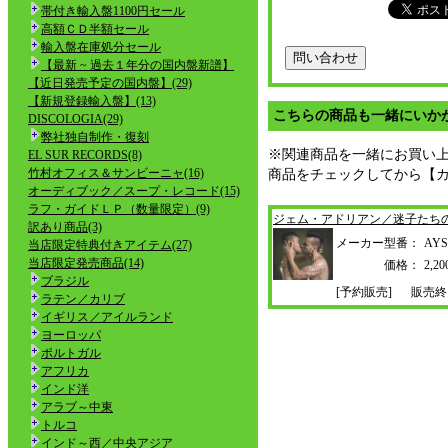
帯付き輸入盤1100円セール
高額ＣＤ半額セール
輸入盤在庫処分セール
【最新 ~ 過去１年分の国内盤新譜】
【近日発売予定の国内盤】(29)
【新規登録輸入盤】(13)
こちらの商品も一緒にいか
DISCOLOGIA(29)
弊社独自制作・復刻
※関連商品を一緒にお買い
EL SUR RECORDS(8)
竹村オフィス＆サンビーニャ(16)
商品をチェックしてから【
オーディブック／スープ・レコード(15)
ラフ・ガイドＬＰ（数量限定）(9)
ジェム・アドリアン／迷子たち
訳あり商品(3)
メーカー型番：
AYS
当店限定特典付きアイテム(27)
当店限定発売商品(14)
価格：
2,
ブラジル
[予約販売]
販売終
ラテン／カリブ
イギリス／アイルランド
ヨーロッパ
ポルトガル
アフリカ
インド洋
アラブ～中東
トルコ
インド～西／中央アジア