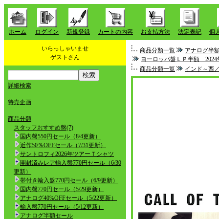
ホーム
ログイン
新規登録
カートの内容
お支払方法
法定表記
個
いらっしゃいませ
商品分類一覧
アナログ半
ゲストさん
ヨーロッパ盤ＬＰ半額 2024
商品分類一覧
インド～西
詳細検索
特売企画
商品分類
スタッフおすすめ盤(7)
国内盤550円セール（8/4更新）
近作50％OFFセール（7/31更新）
サントロフィ2026年ツアーＴシャツ
開封済みレア輸入盤770円セール（6/30
更新）
帯付き輸入盤770円セール（6/9更新）
国内盤770円セール（5/29更新）
アナログ40%OFFセール（5/22更新）
輸入盤770円セール（5/12更新）
アナログ半額セール