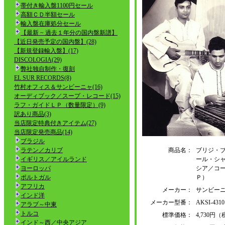
帯付き輸入盤1100円セール
高額ＣＤ半額セール
輸入盤在庫処分セール
【最新 ~ 過去１年分の国内盤新譜】
【近日発売予定の国内盤】(28)
【新規登録輸入盤】(17)
DISCOLOGIA(29)
弊社独自制作・復刻
EL SUR RECORDS(8)
竹村オフィス＆サンビーニャ(16)
オーディブック／スープ・レコード(15)
ラフ・ガイドＬＰ（数量限定）(9)
訳あり商品(3)
当店限定特典付きアイテム(27)
当店限定発売商品(14)
ブラジル
ラテン／カリブ
商品名：
ブリジ・
イギリス／アイルランド
ール・シ
ヨーロッパ
シア／コ
ポルトガル
Ｐ）
アフリカ
メーカー：
サンビーニ
インド洋
メーカー型番：
AKSI-431
アラブ～中東
トルコ
標準価格：
4,730円
インド～西／中央アジア