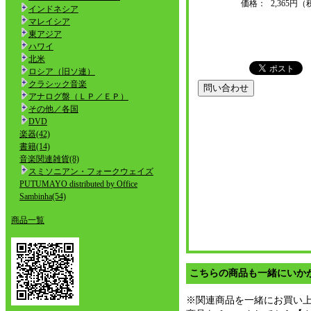
価格：
2,365円
インドネシア
マレイシア
東アジア
ハワイ
北米
ロシア（旧ソ連）
クラシック音楽
アナログ盤（ＬＰ／ＥＰ）
その他／各国
DVD
楽器(42)
書籍(14)
音楽関連雑貨(8)
スミソニアン・フォークウェイズ
PUTUMAYO distributed by Office
Sambinha(54)
商品一覧
こちらの商品も一緒にいか
※関連商品を一緒にお買い