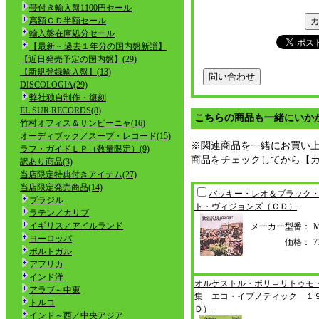
帯付き輸入盤1100円セール
高額ＣＤ半額セール
輸入盤在庫処分セール
【最新 ~ 過去１年分の国内盤新譜】
【近日発売予定の国内盤】(29)
【新規登録輸入盤】(13)
DISCOLOGIA(29)
弊社独自制作・復刻
EL SUR RECORDS(8)
こちらの商品も一緒にいか
竹村オフィス＆サンビーニャ(16)
オーディブック／スープ・レコード(15)
※関連商品を一緒にお買い
ラフ・ガイドＬＰ（数量限定）(9)
商品をチェックしてから【
訳あり商品(3)
当店限定特典付きアイテム(27)
当店限定発売商品(14)
バッキー・レオ＆ブラック
ブラジル
ト・ヴィジョンズ（
ＣＤ）
ラテン／カリブ
イギリス／アイルランド
メーカー型番：
M
ヨーロッパ
価格：
ポルトガル
アフリカ
インド洋
オルケストル・ポリ＝リトゥモ
アラブ～中東
集 エコ・イプノ
ティック １
トルコ
Ｄ）
インド～西／中央アジア