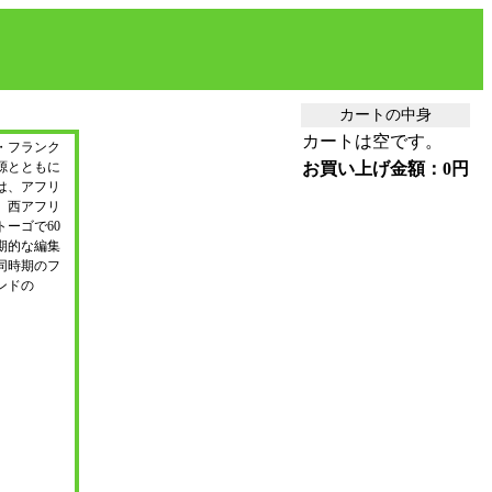
）
カートの中身
カートは空です。
・フランク
源とともに
お買い上げ金額：0円
は、アフリ
、西アフリ
ーゴで60
期的な編集
同時期のフ
ンドの
。