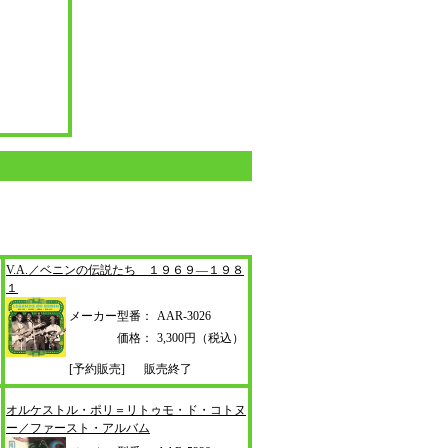
V.A.／ベニンの伝説たち １９６９
―１９８
１
メーカー型番：
AAR-3026
価格：
3,300円（税込）
[予約販売]
販売終了
オルケストル・ポリ＝リトゥモ・ド
・コトヌ
ー／ファースト・アルバム