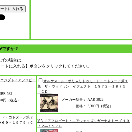
がですか？
上げの場合は、
カートに入れる】ボタンをクリックしてください。
・エジプ
ト／アフロビー
オルケストル・ポリ＝リトゥモ・ド
・コトヌー／第１
集 ザ・ヴォドゥ
ン・イフェクト １９７２―１９７
５
（ＣＤ）
BR-585
メーカー型番：
AAR-3022
770円（税込）
価格：
3,300円（税込）
・ド
・コトヌー／第２
V.A.／アフロビート・エアウェイズ
～ガーナ＆トーゴ １９
９６９－１９７９（Ｃ
７２―１９７
８