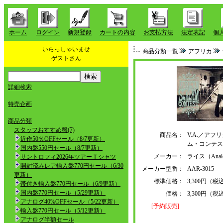
ホーム
ログイン
新規登録
カートの内容
お支払方法
法定表記
個
いらっしゃいませ
商品分類一覧
アフリカ
ゲストさん
詳細検索
特売企画
商品分類
スタッフおすすめ盤(7)
商品名：
V.A.／アフ
近作50％OFFセール（8/7更新）
ム・コンテス
国内盤550円セール（8/7更新）
メーカー：
ライス（Analo
サントロフィ2026年ツアーＴシャツ
開封済みレア輸入盤770円セール（6/30
メーカー型番：
AAR-3015
更新）
標準価格：
3,300円（税
帯付き輸入盤770円セール（6/9更新）
国内盤770円セール（5/29更新）
価格：
3,300円（税
アナログ40%OFFセール（5/22更新）
[予約販売]
輸入盤770円セール（5/12更新）
アナログ半額セール