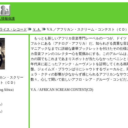
人情報保護
ライス・レコード
Ｖ.Ａ.
V.A.／アフリカン・スクリーム・コンテスト（ＣＤ
もっとも新しいアフリカ音楽専門レーベルの一つが、ドイツ
フルトにある〈アナログ・アフリカ〉だ。知られざる貴重な音
マニアックなまでに詳細な豪華ブックレットを付けたその仕様
カ音楽ファンのコレクター心を鷲掴みにする。このアルバムは
カの国でもこれまであまりスポットが当たらなかったベニンとト
年代末に起こったファンク・ムーヴメントを証明してくれる画
盤。ジェイムズ・ブラウンばりにシャウトするヴォーカルと、
ェラ・クティの影響が少なからず感じられるアフリカンなサウ
リカン・スクリー
数々。心して聞いて欲しいアフロ・レア・グルーヴ・コンピだ
ト（ＣＤ）
g Africa）
V.A. / AFRICAN SCREAM CONTEST(CD)
込）
込）