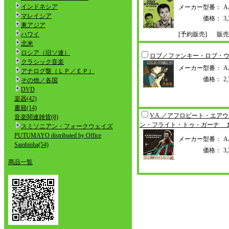
インドネシア
メーカー型番：
A
マレイシア
価格：
3
東アジア
ハワイ
[予約販売]
販売
北米
ロシア（旧ソ連）
ロブ／ファンキー・ロブ・
クラシック音楽
メーカー型番：
A
アナログ盤（ＬＰ／ＥＰ）
価格：
2
その他／各国
DVD
楽器(42)
書籍(14)
V.A.／アフロビート・エア
音楽関連雑貨(8)
ン・フライト・トゥ・ガ
ーナ 
スミソニアン・フォークウェイズ
PUTUMAYO distributed by Office
メーカー型番：
A
Sambinha(54)
価格：
3
商品一覧