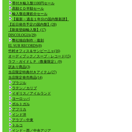
帯付き輸入盤1100円セール
高額ＣＤ半額セール
輸入盤在庫処分セール
【最新 ~ 過去１年分の国内盤新譜】
【近日発売予定の国内盤】(28)
【新規登録輸入盤】(17)
DISCOLOGIA(29)
弊社独自制作・復刻
EL SUR RECORDS(8)
竹村オフィス＆サンビーニャ(16)
オーディブック／スープ・レコード(15)
ラフ・ガイドＬＰ（数量限定）(9)
訳あり商品(3)
当店限定特典付きアイテム(27)
当店限定発売商品(14)
ブラジル
ラテン／カリブ
イギリス／アイルランド
ヨーロッパ
ポルトガル
アフリカ
インド洋
アラブ～中東
トルコ
インド～西／中央アジア