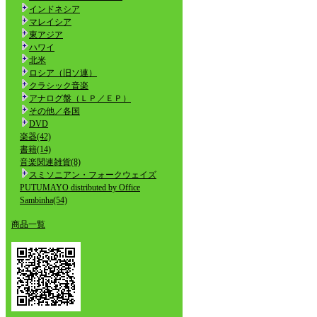
インドネシア
マレイシア
東アジア
ハワイ
北米
ロシア（旧ソ連）
クラシック音楽
アナログ盤（ＬＰ／ＥＰ）
その他／各国
DVD
楽器(42)
書籍(14)
音楽関連雑貨(8)
スミソニアン・フォークウェイズ
PUTUMAYO distributed by Office
Sambinha(54)
商品一覧