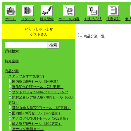
ホーム
ログイン
新規登録
カートの内容
お支払方法
法定表記
個
いらっしゃいませ
ゲストさん
商品分類一覧
詳細検索
特売企画
商品分類
スタッフおすすめ盤(7)
国内盤550円セール（8/4更新）
近作50％OFFセール（7/31更新）
サントロフィ2026年ツアーＴシャツ
開封済みレア輸入盤770円セール（6/30
更新）
帯付き輸入盤770円セール（6/9更新）
国内盤770円セール（5/29更新）
アナログ40%OFFセール（5/22更新）
輸入盤770円セール（5/12更新）
アナログ半額セール