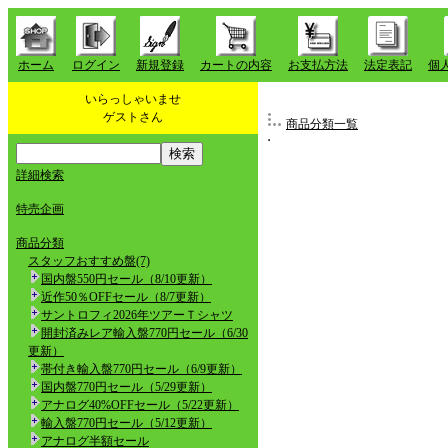
ホーム
ログイン
新規登録
カートの内容
お支払方法
法定表記
個
いらっしゃいませ
ゲストさん
商品分類一覧
詳細検索
特売企画
商品分類
スタッフおすすめ盤(7)
国内盤550円セール（8/10更新）
近作50％OFFセール（8/7更新）
サントロフィ2026年ツアーＴシャツ
開封済みレア輸入盤770円セール（6/30
更新）
帯付き輸入盤770円セール（6/9更新）
国内盤770円セール（5/29更新）
アナログ40%OFFセール（5/22更新）
輸入盤770円セール（5/12更新）
アナログ半額セール