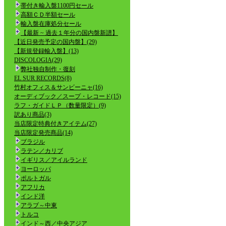
帯付き輸入盤1100円セール
高額ＣＤ半額セール
輸入盤在庫処分セール
【最新 ~ 過去１年分の国内盤新譜】
【近日発売予定の国内盤】(29)
【新規登録輸入盤】(13)
DISCOLOGIA(29)
弊社独自制作・復刻
EL SUR RECORDS(8)
竹村オフィス＆サンビーニャ(16)
オーディブック／スープ・レコード(15)
ラフ・ガイドＬＰ（数量限定）(9)
訳あり商品(3)
当店限定特典付きアイテム(27)
当店限定発売商品(14)
ブラジル
ラテン／カリブ
イギリス／アイルランド
ヨーロッパ
ポルトガル
アフリカ
インド洋
アラブ～中東
トルコ
インド～西／中央アジア