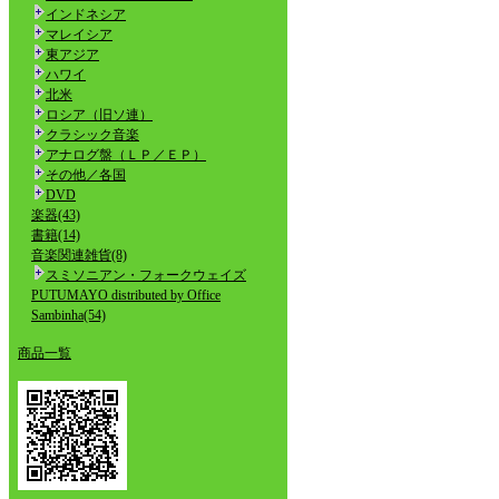
インドネシア
マレイシア
東アジア
ハワイ
北米
ロシア（旧ソ連）
クラシック音楽
アナログ盤（ＬＰ／ＥＰ）
その他／各国
DVD
楽器(43)
書籍(14)
音楽関連雑貨(8)
スミソニアン・フォークウェイズ
PUTUMAYO distributed by Office
Sambinha(54)
商品一覧