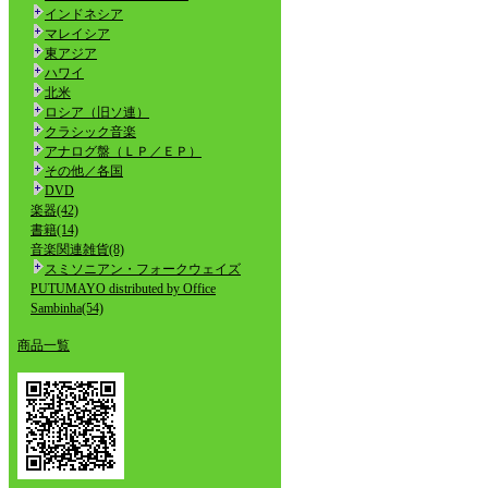
インドネシア
マレイシア
東アジア
ハワイ
北米
ロシア（旧ソ連）
クラシック音楽
アナログ盤（ＬＰ／ＥＰ）
その他／各国
DVD
楽器(42)
書籍(14)
音楽関連雑貨(8)
スミソニアン・フォークウェイズ
PUTUMAYO distributed by Office
Sambinha(54)
商品一覧