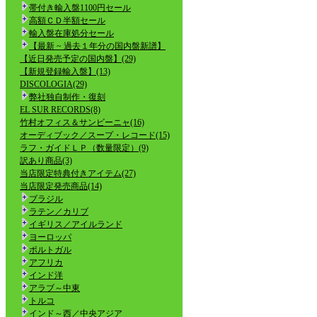
帯付き輸入盤1100円セール
高額ＣＤ半額セール
輸入盤在庫処分セール
【最新 ~ 過去１年分の国内盤新譜】
【近日発売予定の国内盤】(29)
【新規登録輸入盤】(13)
DISCOLOGIA(29)
弊社独自制作・復刻
EL SUR RECORDS(8)
竹村オフィス＆サンビーニャ(16)
オーディブック／スープ・レコード(15)
ラフ・ガイドＬＰ（数量限定）(9)
訳あり商品(3)
当店限定特典付きアイテム(27)
当店限定発売商品(14)
ブラジル
ラテン／カリブ
イギリス／アイルランド
ヨーロッパ
ポルトガル
アフリカ
インド洋
アラブ～中東
トルコ
インド～西／中央アジア