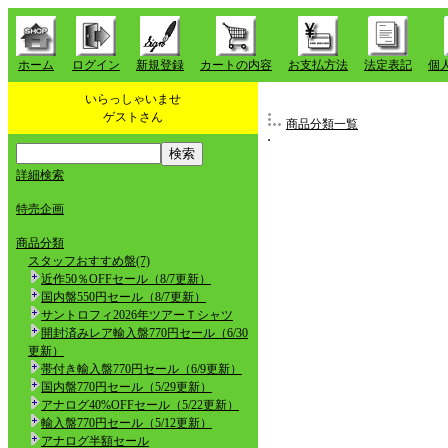
ホーム
ログイン
新規登録
カートの内容
お支払方法
法定表記
個
いらっしゃいませ
ゲストさん
商品分類一覧
詳細検索
特売企画
商品分類
スタッフおすすめ盤(7)
近作50％OFFセール（8/7更新）
国内盤550円セール（8/7更新）
サントロフィ2026年ツアーＴシャツ
開封済みレア輸入盤770円セール（6/30
更新）
帯付き輸入盤770円セール（6/9更新）
国内盤770円セール（5/29更新）
アナログ40%OFFセール（5/22更新）
輸入盤770円セール（5/12更新）
アナログ半額セール