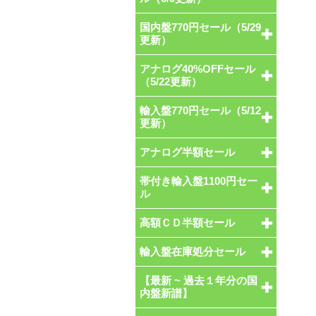
国内盤770円セール（5/29
更新）
アナログ40%OFFセール
（5/22更新）
輸入盤770円セール（5/12
更新）
アナログ半額セール
帯付き輸入盤1100円セー
ル
高額ＣＤ半額セール
輸入盤在庫処分セール
【最新 ~ 過去１年分の国
内盤新譜】