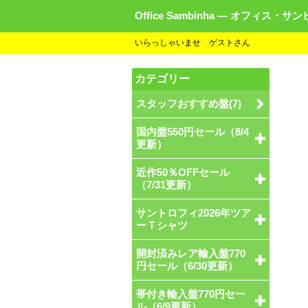
Office Sambinha ― オフィス・サ
いらっしゃいませ ゲストさん
カテゴリー
スタッフおすすめ盤(7)
国内盤550円セール（8/4
更新）
近作50％OFFセール
（7/31更新）
サントロフィ2026年ツア
ーＴシャツ
開封済みレア輸入盤770
円セール（6/30更新）
帯付き輸入盤770円セー
ル（6/9更新）