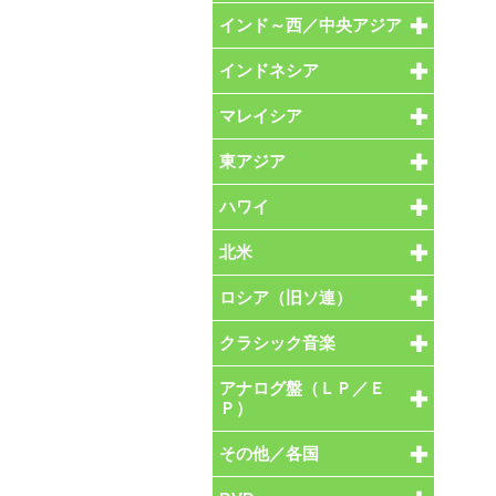
インド～西／中央アジア
インドネシア
マレイシア
東アジア
ハワイ
北米
ロシア（旧ソ連）
クラシック音楽
アナログ盤（ＬＰ／Ｅ
Ｐ）
その他／各国