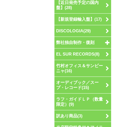
【近日発売予定の国内
盤】(28)
【新規登録輸入盤】(17)
DISCOLOGIA(29)
弊社独自制作・復刻
EL SUR RECORDS(8)
竹村オフィス＆サンビー
ニャ(16)
オーディブック／スー
プ・レコード(15)
ラフ・ガイドＬＰ（数量
限定）(9)
訳あり商品(3)