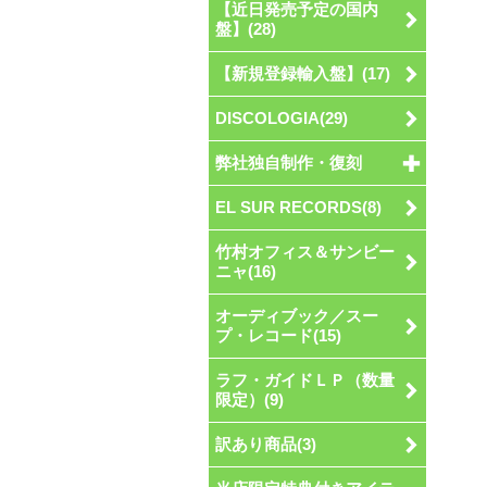
【近日発売予定の国内
盤】(28)
【新規登録輸入盤】(17)
DISCOLOGIA(29)
弊社独自制作・復刻
EL SUR RECORDS(8)
竹村オフィス＆サンビー
ニャ(16)
オーディブック／スー
プ・レコード(15)
ラフ・ガイドＬＰ（数量
限定）(9)
訳あり商品(3)