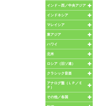
インド～西／中央アジア
インドネシア
マレイシア
東アジア
ハワイ
北米
ロシア（旧ソ連）
クラシック音楽
アナログ盤（ＬＰ／Ｅ
Ｐ）
その他／各国