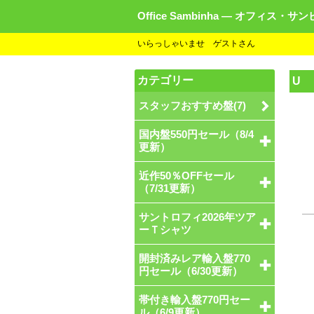
Office Sambinha ― オフィス・サ
いらっしゃいませ ゲストさん
カテゴリー
U
スタッフおすすめ盤(7)
国内盤550円セール（8/4
更新）
近作50％OFFセール
（7/31更新）
サントロフィ2026年ツア
ーＴシャツ
開封済みレア輸入盤770
円セール（6/30更新）
帯付き輸入盤770円セー
ル（6/9更新）