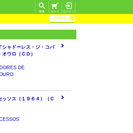
検索
カート
ログイン
新規登録
イシ
ャドーレス・ジ・
コパ
・オウロ（ＣＤ）
ADORES DE
 OURO
セッ
ソス（１９６４）
（Ｃ
UCESSOS