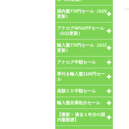
国内盤770円セール（5/29
更新）
アナログ40%OFFセール
（5/22更新）
輸入盤770円セール（5/12
更新）
アナログ半額セール
帯付き輸入盤1100円セー
ル
高額ＣＤ半額セール
輸入盤在庫処分セール
【最新 ~ 過去１年分の国
内盤新譜】