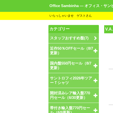
Office Sambinha ― オフィス・サ
いらっしゃいませ ゲストさん
カテゴリー
V.A.
スタッフおすすめ盤(7)
近作50％OFFセール（8/7
更新）
国内盤550円セール（8/7
更新）
サントロフィ2026年ツア
ーＴシャツ
開封済みレア輸入盤770
円セール（6/30更新）
帯付き輸入盤770円セー
ル（6/9更新）