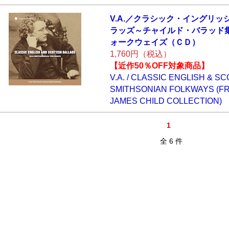
V.A.／クラシック
・イングリッ
ラッズ～チャ
イルド・バラッド
ォークウ
ェイズ（ＣＤ）
1,760円（税込）
【近作50％OFF対象商品】
V.A. / CLASSIC ENGLISH & 
SMITHSONIAN FOLKWAYS (F
JAMES CHILD COLLECTION)
1
全 6 件