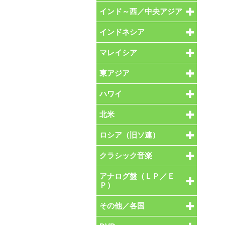
インド～西／中央アジア
インドネシア
マレイシア
東アジア
ハワイ
北米
ロシア（旧ソ連）
クラシック音楽
アナログ盤（ＬＰ／Ｅ
Ｐ）
その他／各国