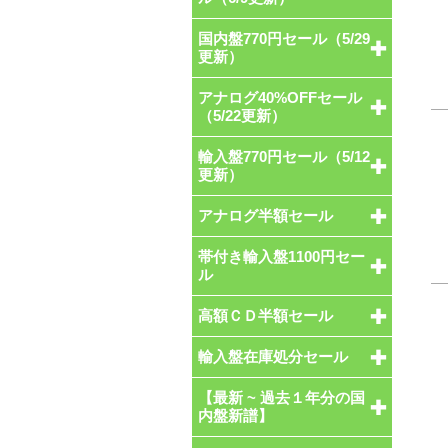
国内盤770円セール（5/29
更新）
アナログ40%OFFセール
（5/22更新）
輸入盤770円セール（5/12
更新）
アナログ半額セール
帯付き輸入盤1100円セー
ル
高額ＣＤ半額セール
輸入盤在庫処分セール
【最新 ~ 過去１年分の国
内盤新譜】