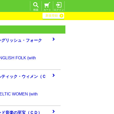
検索
カート
ログイン
新規登録
ング
リッシュ・フォー
ク
NGLISH FOLK (with
ルテ
ィック・ウィメン
（Ｃ
ELTIC WOMEN (with
ンド
音楽の至宝（ＣＤ
）