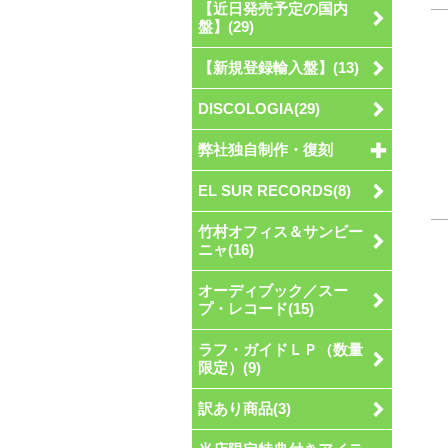
【近日発売予定の国内
盤】(29)
【新規登録輸入盤】(13)
DISCOLOGIA(29)
弊社独自制作・復刻
EL SUR RECORDS(8)
竹村オフィス＆サンビー
ニャ(16)
オーディブック／スー
プ・レコード(15)
ラフ・ガイドＬＰ（数量
限定）(9)
訳あり商品(3)