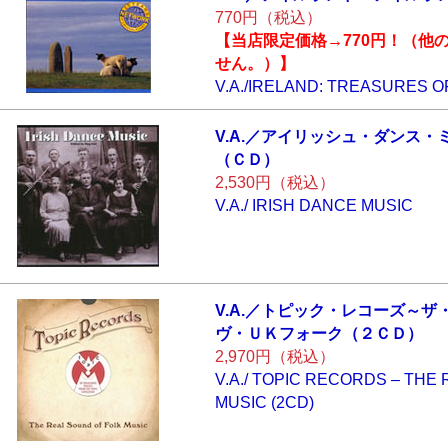
770円（税込）
【当店限定価格→770円！（他
せん。）】
V.A./IRELAND: TREASURES O
V.A.／アイリッシ
ュ・ダンス・
（ＣＤ）
2,530円（税込）
V.A./ IRISH DANCE MUSIC
V.A.／トピック・
レコーズ～ザ
ヴ・ＵＫフォー
ク（２ＣＤ）
2,970円（税込）
V.A./ TOPIC RECORDS – THE
MUSIC (2CD)