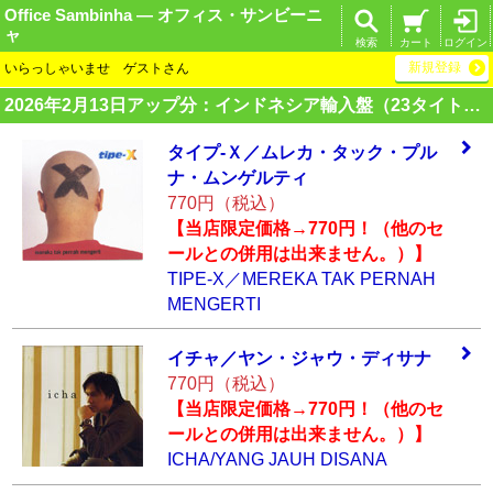
Office Sambinha ― オフィス・サンビーニ
ャ
検索
カート
ログイン
新規登録
いらっしゃいませ ゲストさん
2026年2月13日アップ分：インドネシア輸入盤（23タイトル）
タイプ-Ｘ／ムレカ
・タック・プル
ナ
・ムンゲルティ
770円（税込）
【当店限定価格→770円！（他のセ
ールとの併用は出来ません。）】
TIPE-X／MEREKA TAK PERNAH
MENGERTI
イチャ／ヤン・ジ
ャウ・ディサナ
770円（税込）
【当店限定価格→770円！（他のセ
ールとの併用は出来ません。）】
ICHA/YANG JAUH DISANA