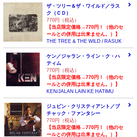
ザ・ツリー＆ザ・
ワイルド／ラス
ク
（ＣＤ）
770円（税込）
【当店限定価格→770円！（他のセ
ールとの併用は出来ません。）】
THE TREE & THE WILD / RASUK
ケン／ジャラン・
ライン・ク・ハ
テ
ィム
770円（税込）
【当店限定価格→770円！（他のセ
ールとの併用は出来ません。）】
KEN/JALAN LAIN KE HATIMU
ジュビン・クリス
ティアント／ブ
チ
ャック・ファンタ
シー
770円（税込）
【当店限定価格→770円！（他のセ
ールとの併用は出来ません。）】