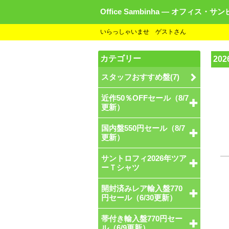
Office Sambinha ― オフィス・サ
いらっしゃいませ ゲストさん
カテゴリー
20
スタッフおすすめ盤(7)
近作50％OFFセール（8/7
更新）
国内盤550円セール（8/7
更新）
サントロフィ2026年ツア
ーＴシャツ
開封済みレア輸入盤770
円セール（6/30更新）
帯付き輸入盤770円セー
ル（6/9更新）