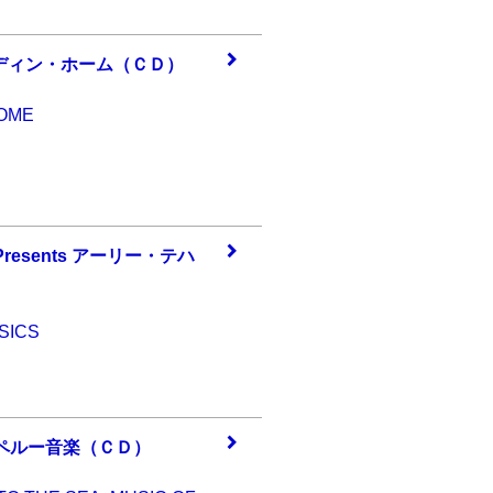
ディ
ン・ホーム（ＣＤ
）
HOME
re
sents アーリー・
テハ
SSICS
ペル
ー音楽（ＣＤ）