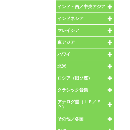
インド～西／中央アジア
インドネシア
マレイシア
東アジア
ハワイ
北米
ロシア（旧ソ連）
クラシック音楽
アナログ盤（ＬＰ／Ｅ
Ｐ）
その他／各国