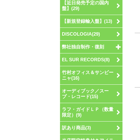
【近日発売予定の国内
盤】(29)
【新規登録輸入盤】(13)
DISCOLOGIA(29)
弊社独自制作・復刻
EL SUR RECORDS(8)
竹村オフィス＆サンビー
ニャ(16)
オーディブック／スー
プ・レコード(15)
ラフ・ガイドＬＰ（数量
限定）(9)
訳あり商品(3)