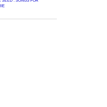
E SEED : SONGS FOR
IE