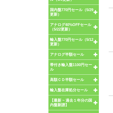
国内盤770円セール（5/29
更新）
アナログ40%OFFセール
（5/22更新）
輸入盤770円セール（5/12
更新）
アナログ半額セール
帯付き輸入盤1100円セー
ル
高額ＣＤ半額セール
輸入盤在庫処分セール
【最新 ~ 過去１年分の国
内盤新譜】