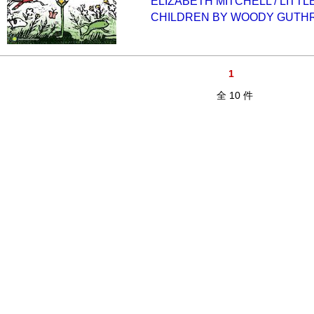
ELIZABETH MITCHELL / LITTL
CHILDREN BY WOODY GUTHR
1
全 10 件