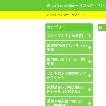
Office Sambinha ― オフィス・サ
いらっしゃいませ ゲストさん
カテゴリー
Ｍ
スタッフおすすめ盤(7)
近作50％OFFセール（8/7
更新）
国内盤550円セール（8/7
更新）
サントロフィ2026年ツア
ーＴシャツ
開封済みレア輸入盤770
円セール（6/30更新）
帯付き輸入盤770円セー
ル（6/9更新）