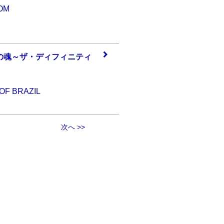
SOM
の魂
～ザ・ディフィニ
ティ
 OF BRAZIL
次へ >>