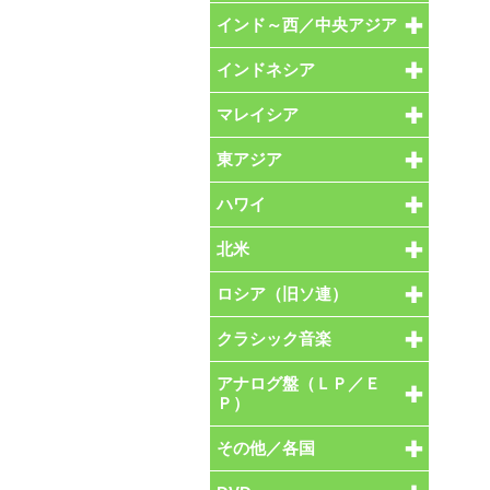
インド～西／中央アジア
インドネシア
マレイシア
東アジア
ハワイ
北米
ロシア（旧ソ連）
クラシック音楽
アナログ盤（ＬＰ／Ｅ
Ｐ）
その他／各国