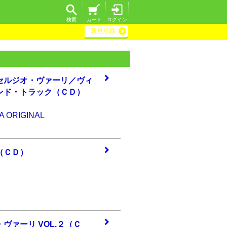
検索
カート
ログイン
新規登録
セル
ジオ・ヴァーリ／
ヴィ
ンド・トラック（
ＣＤ）
A ORIGINAL
（Ｃ
Ｄ）
・ヴ
ァーリ VOL.２（
Ｃ