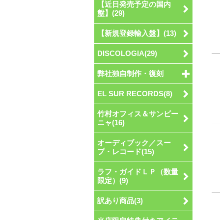
【近日発売予定の国内
盤】(29)
【新規登録輸入盤】(13)
DISCOLOGIA(29)
弊社独自制作・復刻
EL SUR RECORDS(8)
竹村オフィス＆サンビー
ニャ(16)
オーディブック／スー
プ・レコード(15)
ラフ・ガイドＬＰ（数量
限定）(9)
訳あり商品(3)