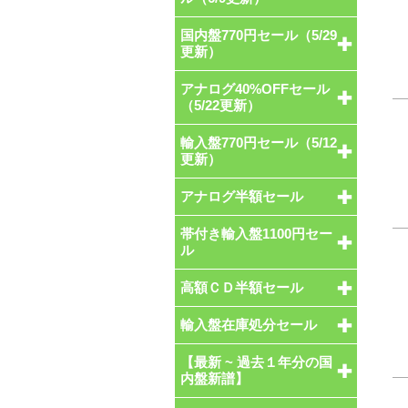
国内盤770円セール（5/29
更新）
アナログ40%OFFセール
（5/22更新）
輸入盤770円セール（5/12
更新）
アナログ半額セール
帯付き輸入盤1100円セー
ル
高額ＣＤ半額セール
輸入盤在庫処分セール
【最新 ~ 過去１年分の国
内盤新譜】