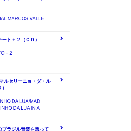
IAL MARCOS VALLE
テー
ト＋２（ＣＤ）
O + 2
 マル
セリーニョ・ダ・
ル
Ｄ
）
NHO DA LUA/MAD
HO DA LUA IN A
のブ
ラジル音楽を想っ
て