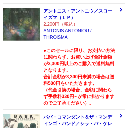
アントニス・アン
トニウ／スロー
イ
ズマ（ＬＰ）
2,200円（税込）
ANTONIS ANTONIOU /
THROISMA
●このセールに限り、お支払い方法
に関わらず、お買い上げ合計金額
が3,300円以上のご購入で送料無料
となります。
合計金額が3,300円未満の場合は送
料500円をいただきます。
（代金引換の場合、金額に関わら
ず手数料330円~ が常に掛かります
のでご了承ください）。
ババ・コマンダン
ト＆ザ・マンデ
ィ
ンゴ・バンド／シ
ラ・バ・ケレ