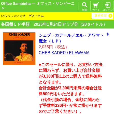
Office Sambinha ― オフィス・サンビーニ
ャ
検索
カート
ログイン
新規登録
いらっしゃいませ ゲストさん
各国盤ＬＰ半額 2025年1月24日アップ分（20タイトル）
シェブ・カデール
／エル・アワマ ~
魔女（ＬＰ）
2,035円（税込）
CHEB KADER / EL AWAMA
●このセールに限り、お支払い方法
に関わらず、お買い上げ合計金額
が3,300円以上のご購入で送料無料
となります。
合計金額が3,300円未満の場合は送
料500円をいただきます。
（代金引換の場合、金額に関わら
ず手数料330円~ が常に掛かります
のでご了承ください）。