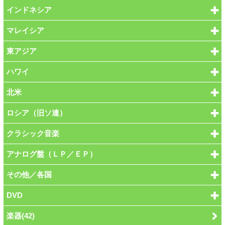
インドネシア
マレイシア
東アジア
ハワイ
北米
ロシア（旧ソ連）
クラシック音楽
アナログ盤（ＬＰ／ＥＰ）
その他／各国
DVD
楽器(42)