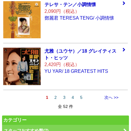
テレサ・テン／小
調情懐
2,090円（税込）
鄧麗君 TERESA TENG/ 小調情懐
尤雅（ユウヤ）／
18 グレイティス
ト
・ヒッツ
2,420円（税込）
YU YAR/ 18 GREATEST HITS
1
2
3
4
5
次へ >>
全 52 件
カテゴリー
スタッフおすすめ盤(7)