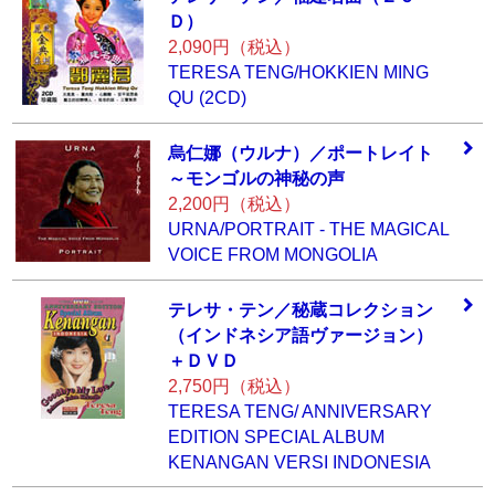
Ｄ）
2,090円（税込）
TERESA TENG/HOKKIEN MING
QU (2CD)
烏仁娜（ウルナ）
／ポートレイト
～
モンゴルの神秘の
声
2,200円（税込）
URNA/PORTRAIT - THE MAGICAL
VOICE FROM MONGOLIA
テレサ・テン／秘
蔵コレクション
（
インドネシア語ヴ
ァージョン）
＋Ｄ
ＶＤ
2,750円（税込）
TERESA TENG/ ANNIVERSARY
EDITION SPECIAL ALBUM
KENANGAN VERSI INDONESIA