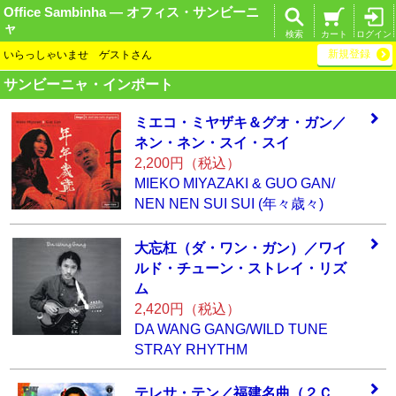
Office Sambinha ― オフィス・サンビーニ
ャ
検索
カート
ログイン
新規登録
いらっしゃいませ ゲストさん
サンビーニャ・インポート
ミエコ・ミヤザキ
＆グオ・ガン／
ネ
ン・ネン・スイ・
スイ
2,200円（税込）
MIEKO MIYAZAKI & GUO GAN/
NEN NEN SUI SUI (年々歳々)
大忘杠（ダ・ワン
・ガン）／ワイ
ル
ド・チューン・ス
トレイ・リズ
ム
2,420円（税込）
DA WANG GANG/WILD TUNE
STRAY RHYTHM
テレサ・テン／福
建名曲（２Ｃ