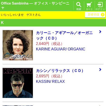
Office Sambinha ― オフィス・サンビーニ
ャ
検索
カート
ログイン
新規登録
いらっしゃいませ ゲストさん
K
カリーニ・アギア
ール／オーガニ
ッ
ク（ＣＤ）
2,640円（税込）
KARINE AGUIAR/ ORGANIC
カシン／リラック
ス（ＣＤ）
2,695円（税込）
KASSIN/ RELAX