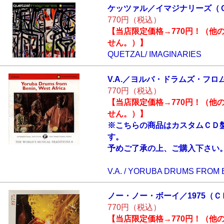
ケッツァル／イマ
ジナリーズ（
770円（税込）
【当店限定価格→770円！（他
せん。）】
QUETZAL/ IMAGINARIES
V.A.／ヨルバ・ド
ラムズ・フロ
770円（税込）
【当店限定価格→770円！（他
せん。）】
※こちらの商品はカスタムＣＤ盤
す。
予めご了承の上、ご購入下さい
V.A. / YORUBA DRUMS FROM 
ノー・ノー・ボー
イ／1975（
770円（税込）
【当店限定価格→770円！（他