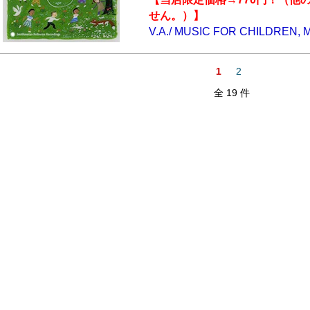
せん。）】
V.A./ MUSIC FOR CHILDREN,
1
2
全 19 件