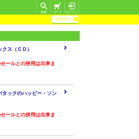
検索
カート
ログイン
新規登録
ック
ス（ＣＤ）
のセールとの併用は出来ま
バタ
ックのハッピー・
ソン
のセールとの併用は出来ま