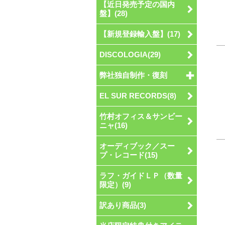
【近日発売予定の国内
盤】(28)
【新規登録輸入盤】(17)
DISCOLOGIA(29)
弊社独自制作・復刻
EL SUR RECORDS(8)
竹村オフィス＆サンビー
ニャ(16)
オーディブック／スー
プ・レコード(15)
ラフ・ガイドＬＰ（数量
限定）(9)
訳あり商品(3)