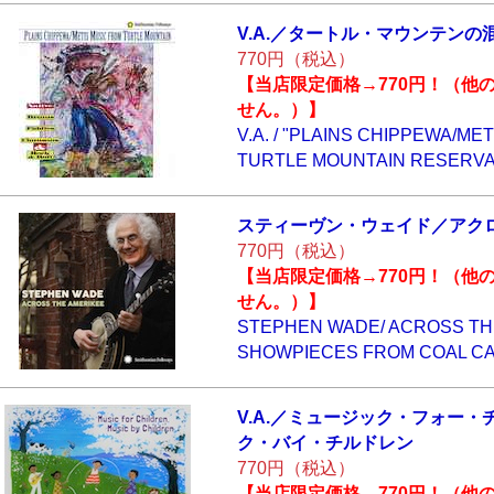
V.A.／タートル・
マウンテンの
770円（税込）
【当店限定価格→770円！（他
せん。）】
V.A. / "PLAINS CHIPPEWA/ME
TURTLE MOUNTAIN RESERVAT
スティーヴン・ウ
ェイド／アク
770円（税込）
【当店限定価格→770円！（他
せん。）】
STEPHEN WADE/ ACROSS TH
SHOWPIECES FROM COAL CA
V.A.／ミュージッ
ク・フォー・
ク・バイ・チル
ドレン
770円（税込）
【当店限定価格→770円！（他