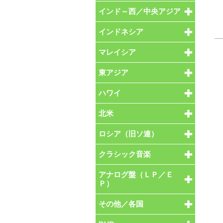
インド～西／中央アジア
インドネシア
マレイシア
東アジア
ハワイ
北米
ロシア（旧ソ連）
クラシック音楽
アナログ盤（ＬＰ／Ｅ
Ｐ）
その他／各国