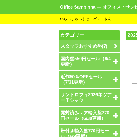
Office Sambinha ― オフィス・サ
いらっしゃいませ ゲストさん
カテゴリー
20
スタッフおすすめ盤(7)
国内盤550円セール（8/4
更新）
近作50％OFFセール
（7/31更新）
サントロフィ2026年ツア
ーＴシャツ
開封済みレア輸入盤770
円セール（6/30更新）
帯付き輸入盤770円セー
ル（6/9更新）