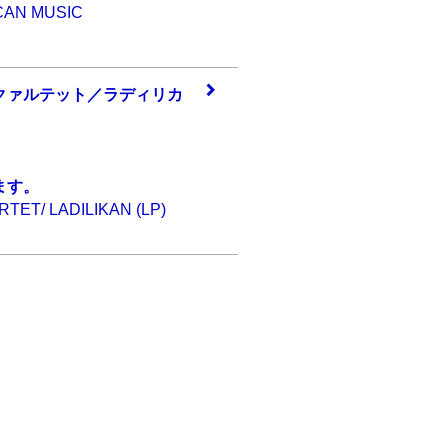
ICAN MUSIC
クァ
ルテット／ラディ
リカ
ます。
TET/ LADILIKAN (LP)