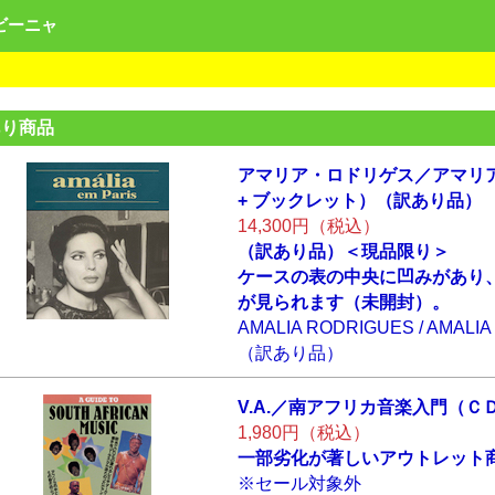
ンビーニャ
あり商品
アマリア・ロドリ
ゲス／アマリ
+ ブックレッ
ト）（訳あり品）
14,300円（税込）
（訳あり品）＜現品限り＞
ケースの表の中央に凹みがあり
が見られます（未開封）。
AMALIA RODRIGUES / AMALIA 
（訳あり品）
V.A.／南アフリカ
音楽入門（Ｃ
1,980円（税込）
一部劣化が著しいアウトレット
※セール対象外