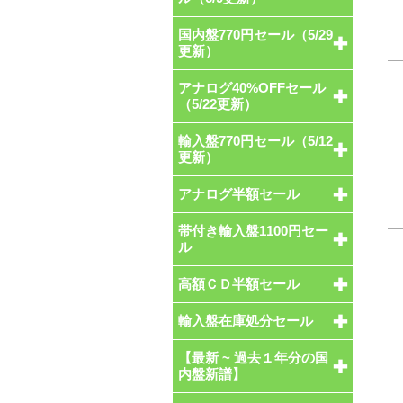
国内盤770円セール（5/29
更新）
アナログ40%OFFセール
（5/22更新）
輸入盤770円セール（5/12
更新）
アナログ半額セール
帯付き輸入盤1100円セー
ル
高額ＣＤ半額セール
輸入盤在庫処分セール
【最新 ~ 過去１年分の国
内盤新譜】