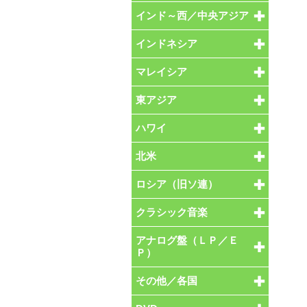
インド～西／中央アジア
インドネシア
マレイシア
東アジア
ハワイ
北米
ロシア（旧ソ連）
クラシック音楽
アナログ盤（ＬＰ／Ｅ
Ｐ）
その他／各国