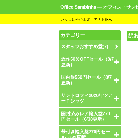
Office Sambinha ― オフィス・サ
いらっしゃいませ ゲストさん
カテゴリー
訳
スタッフおすすめ盤(7)
近作50％OFFセール（8/7
更新）
国内盤550円セール（8/7
更新）
サントロフィ2026年ツア
ーＴシャツ
開封済みレア輸入盤770
円セール（6/30更新）
帯付き輸入盤770円セー
ル（6/9更新）