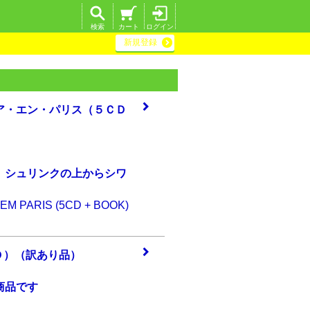
検索
カート
ログイン
新規登録
ア・
エン・パリス（５
ＣＤ
、シュリンクの上からシワ
EM PARIS (5CD + BOOK)
Ｄ）
（訳あり品）
商品です