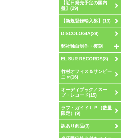
【近日発売予定の国内
盤】(29)
【新規登録輸入盤】(13)
DISCOLOGIA(29)
弊社独自制作・復刻
EL SUR RECORDS(8)
竹村オフィス＆サンビー
ニャ(16)
オーディブック／スー
プ・レコード(15)
ラフ・ガイドＬＰ（数量
限定）(9)
訳あり商品(3)