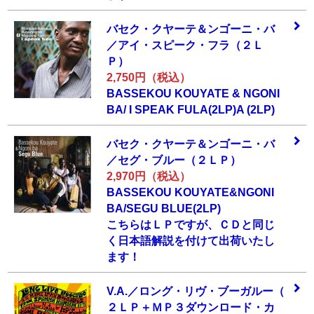
バセク・クヤーテ
＆ンゴーニ・バ
／
アイ・スピーク・
フラ（２Ｌ
Ｐ）
2,750円（税込）
BASSEKOU KOUYATE & NGONI
BA/ I SPEAK FULA(2LP)A (2LP)
バセク・クヤーテ
＆ンゴーニ・バ
／
セグ・ブルー（２
ＬＰ）
2,970円（税込）
BASSEKOU KOUYATE&NGONI
BA/SEGU BLUE(2LP)
こちらはＬＰですが、ＣＤと同じ
く日本語解説を付けて出荷いたし
ます！
V.A.／ロング・リ
ヴ・ブーガルー（
２ＬＰ＋ＭＰ３ダ
ウンロード・カ