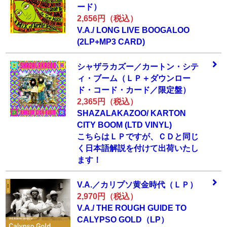
ー
ド）
2,656円（税込）
V.A./ LONG LIVE BOOGALOO
(2LP+MP3 CARD)
シャザラカズー／
カートン・シテ
ィ
・ブーム（ＬＰ＋
ダウンロー
ド・コ
ード・カード／限
定盤）
2,365円（税込）
SHAZALAKAZOO/ KARTON
CITY BOOM (LTD VINYL)
こちらはＬＰですが、ＣＤと同じ
く日本語解説を付けて出荷いたし
ます！
V.A.／カリプソ黄
金時代（ＬＰ）
2,970円（税込）
V.A./ THE ROUGH GUIDE TO
CALYPSO GOLD（LP）