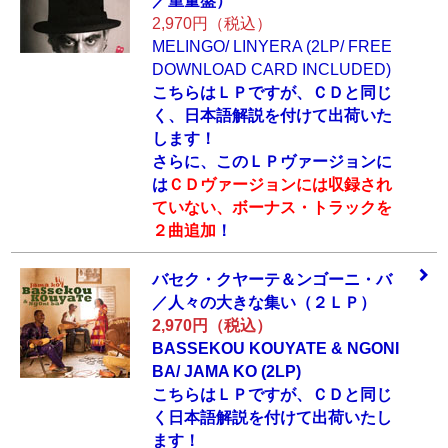
／重
量盤）
2,970円（税込）
MELINGO/ LINYERA (2LP/ FREE
DOWNLOAD CARD INCLUDED)
こちらはＬＰですが、ＣＤと同じ
く、日本語解説を付けて出荷いた
します！
さらに、このＬＰヴァージョンに
は
ＣＤヴァージョンには収録され
ていない、ボーナス・トラックを
２曲追加
！
バセク・クヤーテ
＆ンゴーニ・バ
／
人々の大きな集い
（２ＬＰ）
2,970円（税込）
BASSEKOU KOUYATE & NGONI
BA/ JAMA KO (2LP)
こちらはＬＰですが、ＣＤと同じ
く日本語解説を付けて出荷いたし
ます！