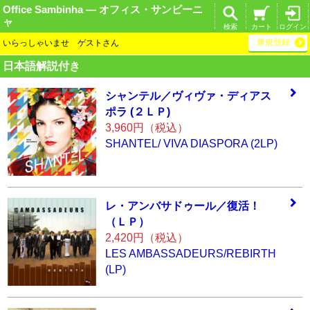
Office Sambinha ― オフィス・サンビーニ
ャ
検索
カート
ログイン
新規登録
いらっしゃいませ ゲストさん
日本語解説付き
シャンテル／ヴィ
ヴァ・ディアス
ポ
ラ (２ＬＰ)
3,960円（税込）
SHANTEL/ VIVA DIASPORA (2LP)
レ・アンバサドゥ
ール／復活！
（Ｌ
Ｐ）
2,420円（税込）
LES AMBASSADEURS/REBIRTH
(LP)