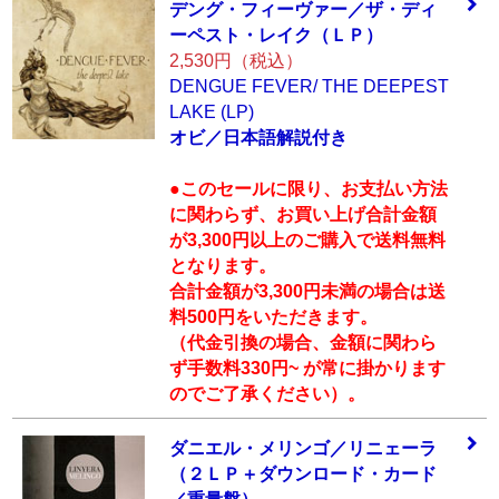
デング・フィーヴ
ァー／ザ・ディ
ー
ペスト・レイク（
ＬＰ）
2,530円（税込）
DENGUE FEVER/ THE DEEPEST
LAKE (LP)
オビ／日本語解説付き
●このセールに限り、お支払い方法
に関わらず、お買い上げ合計金額
が3,300円以上のご購入で送料無料
となります。
合計金額が3,300円未満の場合は送
料500円をいただきます。
（代金引換の場合、金額に関わら
ず手数料330円~ が常に掛かります
のでご了承ください）。
ダニエル・メリン
ゴ／リニェーラ
（
２ＬＰ＋ダウンロ
ード・カード