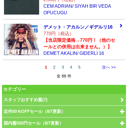
CEM ADRIAN/ SIYAH BIR VEDA
OPUCUGU
デメット・アカル
ン／ギデルリ16
770円（税込）
【当店限定価格→770円！（他のセ
ールとの併用は出来ません。）】
DEMET AKALIN/ GIDERLI 16
1
2
3
4
5
次へ >>
全 88 件
カテゴリー
スタッフおすすめ盤(7)
近作50％OFFセール（8/7更新）
国内盤550円セール（8/7更新）