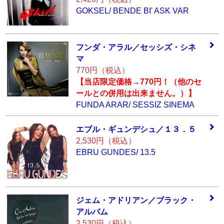
GOKSEL/ BENDE BI' ASK VAR
フンダ・アラル／
セッシズ・シネ
マ
770円（税込）
【当店限定価格→770円！（他のセ
ールとの併用は出来ません。）】
FUNDA ARAR/ SESSIZ SINEMA
エブル・ギュンデ
シュ／１３．５
2,530円（税込）
EBRU GUNDES/ 13.5
ジェム・アドリア
ン／ブラック・
ア
ルバム
2,530円（税込）