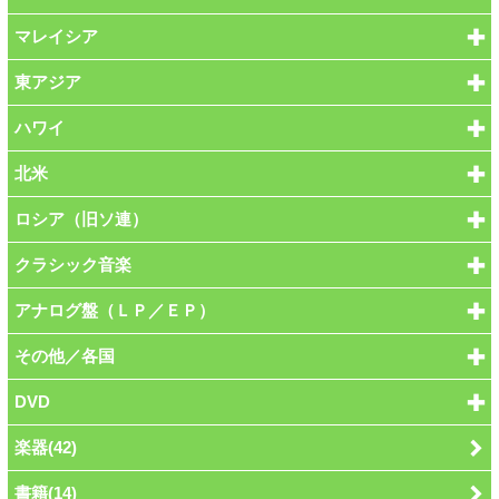
マレイシア
東アジア
ハワイ
北米
ロシア（旧ソ連）
クラシック音楽
アナログ盤（ＬＰ／ＥＰ）
その他／各国
DVD
楽器(42)
書籍(14)