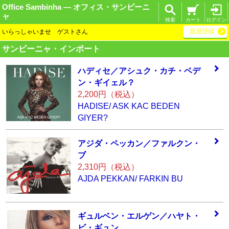
Office Sambinha ― オフィス・サンビーニ
ャ
検索
カート
ログイン
新規登録
いらっしゃいませ ゲストさん
サンビーニャ・インポート
ハディセ／アシュ
ク・カチ・ベデ
ン
・ギイェル？
2,200円（税込）
HADISE/ ASK KAC BEDEN
GIYER?
アジダ・ペッカン
／ファルクン・
ブ
2,310円（税込）
AJDA PEKKAN/ FARKIN BU
ギュルベン・エル
ゲン／ハヤト・
ビ
・ギュン…