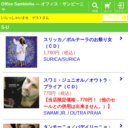
Office Sambinha ― オフィス・サンビーニ
ャ
検索
カート
ログイン
新規登録
いらっしゃいませ ゲストさん
S-U
スリッカ／ポルテ
ーラのお祭り女
（
ＣＤ）
1,760円（税込）
SURICA/SURICA
スワミ・ジュニオ
ル／オウトラ・
プ
ライア（ＣＤ）
770円（税込）
【当店限定価格→770円！（他のセ
ールとの併用は出来ません。）】
SWAMI JR. / OUTRA PRAIA
タンチーニョ／パ
デイリーニョ・