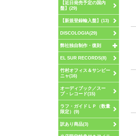
【近日発売予定の国内
盤】(29)
【新規登録輸入盤】(13)
DISCOLOGIA(29)
弊社独自制作・復刻
EL SUR RECORDS(8)
竹村オフィス＆サンビー
ニャ(16)
オーディブック／スー
プ・レコード(15)
ラフ・ガイドＬＰ（数量
限定）(9)
訳あり商品(3)