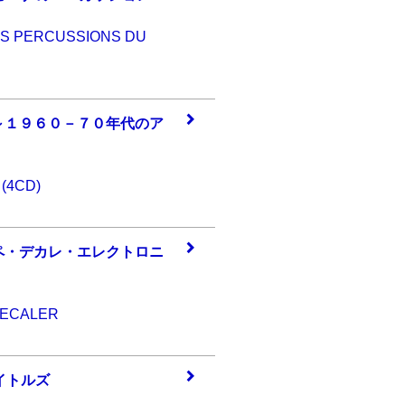
ES PERCUSSIONS DU
～１
９６０－７０年代
のア
）
 (4CD)
ペ・
デカレ・エレクト
ロニ
DECALER
イト
ルズ