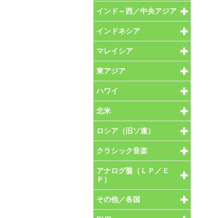
インド～西／中央アジア
インドネシア
マレイシア
東アジア
ハワイ
北米
ロシア（旧ソ連）
クラシック音楽
アナログ盤（ＬＰ／Ｅ
Ｐ）
その他／各国