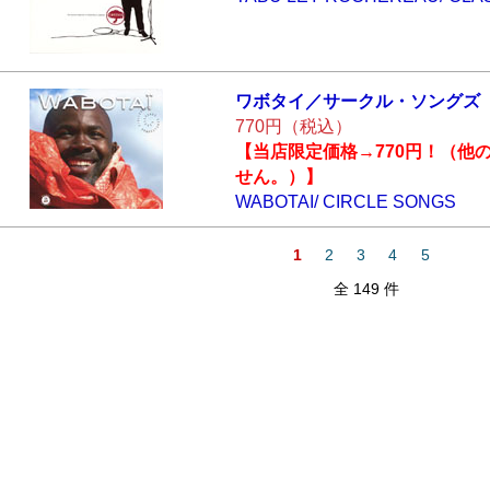
ワボタイ／サーク
ル・ソングズ
770円（税込）
【当店限定価格→770円！（他
せん。）】
WABOTAI/ CIRCLE SONGS
1
2
3
4
5
全 149 件