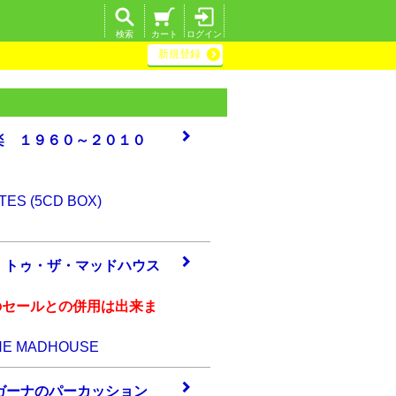
検索
カート
ログイン
新規登録
音楽
１９６０～２０１
０
TES (5CD BOX)
・ト
ゥ・ザ・マッドハ
ウス
のセールとの併用は出来ま
THE MADHOUSE
ガー
ナのパーカッショ
ン