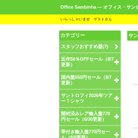
Office Sambinha ― オフィス・サ
いらっしゃいませ ゲストさん
カテゴリー
サ
スタッフおすすめ盤(7)
近作50％OFFセール（8/7
更新）
国内盤550円セール（8/7
更新）
サントロフィ2026年ツア
ーＴシャツ
開封済みレア輸入盤770
円セール（6/30更新）
帯付き輸入盤770円セー
ル（6/9更新）