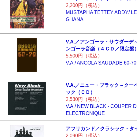
2,200円（税込）
MUSTAPHA TETTEY ADDY/ L
GHANA
V.A.／アンゴーラ
・サウダーデ
ンゴーラ音楽
（４ＣＤ／限定盤
5,500円（税込）
V.A./ ANGOLA SAUDADE 60-70
V.A.／ニュー・ブ
ラック～クー
ック（ＣＤ）
2,530円（税込）
V.A./ NEW BLACK - COUPER 
ELECTRONIQUE
アフリカンド／ク
ラシック・タ
2,090円（税込）