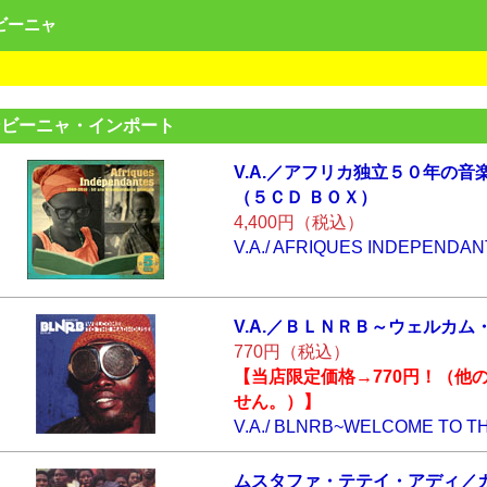
ンビーニャ
ンビーニャ・インポート
V.A.／アフリカ独
立５０年の
（５ＣＤ ＢＯＸ
）
4,400円（税込）
V.A./ AFRIQUES INDEPENDAN
V.A.／ＢＬＮＲＢ
～ウェルカム
770円（税込）
【当店限定価格→770円！（他
せん。）】
V.A./ BLNRB~WELCOME TO 
ムスタファ・テテ
イ・アディ／