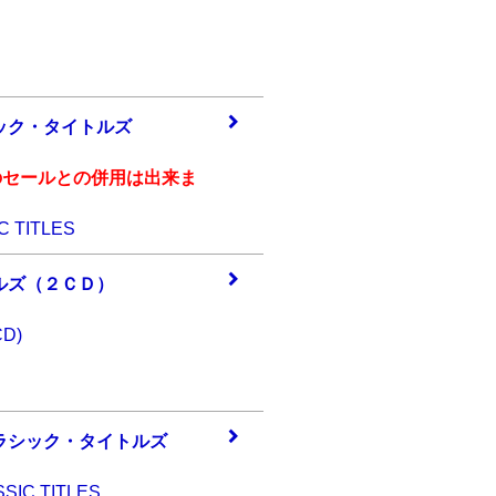
ック
・タイトルズ
のセールとの併用は出来ま
C TITLES
ルズ
（２ＣＤ）
CD)
ラシ
ック・タイトルズ
SIC TITLES