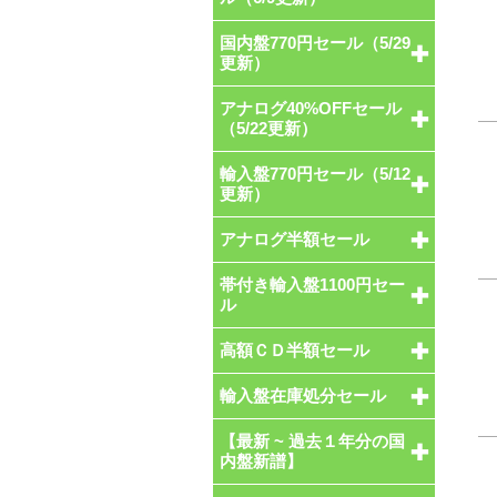
国内盤770円セール（5/29
更新）
アナログ40%OFFセール
（5/22更新）
輸入盤770円セール（5/12
更新）
アナログ半額セール
帯付き輸入盤1100円セー
ル
高額ＣＤ半額セール
輸入盤在庫処分セール
【最新 ~ 過去１年分の国
内盤新譜】