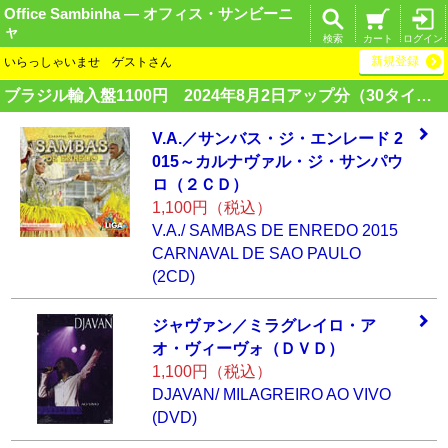
Office Sambinha ― オフィス・サンビーニ
ャ
検索
カート
ログイン
新規登録
いらっしゃいませ ゲストさん
ブラジル輸入盤1100円 2024年8月2日アップ分（30タイトル）
V.A.／サンバス・
ジ・エンレード 2
015～カルナヴァル
・ジ・サンパウ
ロ
（２ＣＤ）
1,100円（税込）
V.A./ SAMBAS DE ENREDO 2015
CARNAVAL DE SAO PAULO
(2CD)
ジャヴァン／ミラ
グレイロ・ア
オ・
ヴィーヴォ（ＤＶ
Ｄ）
1,100円（税込）
DJAVAN/ MILAGREIRO AO VIVO
(DVD)