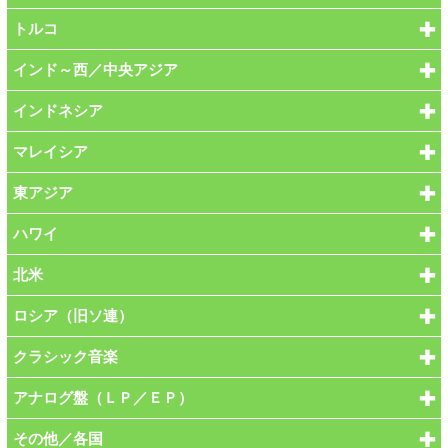
トルコ
インド～西／中央アジア
インドネシア
マレイシア
東アジア
ハワイ
北米
ロシア（旧ソ連）
クラシック音楽
アナログ盤（ＬＰ／ＥＰ）
その他／各国