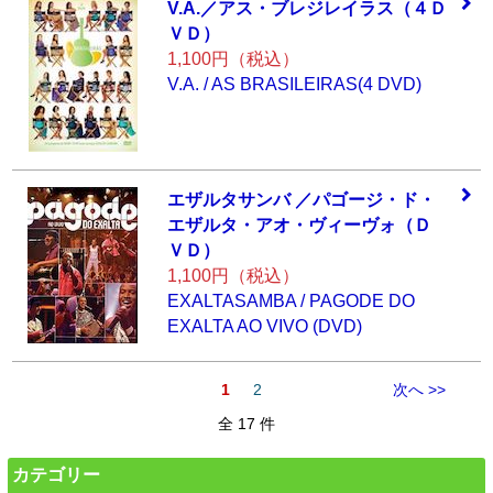
V.A.／アス・ブレ
ジレイラス（４Ｄ
ＶＤ）
1,100円（税込）
V.A. / AS BRASILEIRAS(4 DVD)
エザルタサンバ ／
パゴージ・ド・
エ
ザルタ・アオ・ヴ
ィーヴォ（Ｄ
ＶＤ
）
1,100円（税込）
EXALTASAMBA / PAGODE DO
EXALTA AO VIVO (DVD)
1
2
次へ >>
全 17 件
カテゴリー