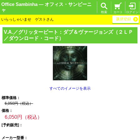
Office Sambinha ― オフィス・サンビーニ
ャ
検索
カート
ログイン
新規登録
いらっしゃいませ ゲストさん
V.A.／グリッター
ビート：ダブ＆ヴ
ァージョンズ（２
ＬＰ
／ダウンロー
ド・コード）
すべてのイメージを表示
標準価格：
6,050円（税込）
価格：
6,050円（税込）
[予約販売]：
メーカー型番：