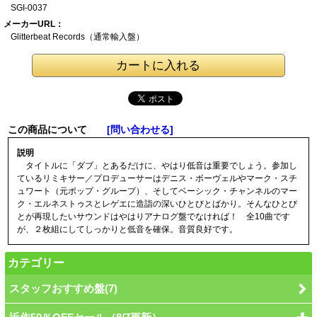
SGI-0037
メーカーURL：
Glitterbeat Reco
rds（通常輸入盤）
この商品について
[問い合わせる]
説明
タイトルに「ダブ」とあるだけに、やはり低音は重要でしょう。参加し
ているリミキサー／プロデューサーはデニス・ボーヴェルやマーク・スチ
ュワート（元ポップ・グループ）、そしてベーシック・チャンネルのマー
ク・エルネストゥスとレゲエに造詣の深いひとびとばかり。そんなひとび
とが再現したいサウンドはやはりアナログ盤でなければ！ 全10曲です
が、２枚組にしてしっかりと低音を確保。音質良好です。
カテゴリー
スタッフおすすめ盤(7)