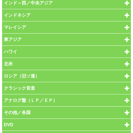
インド～西／中央アジア
インドネシア
マレイシア
東アジア
ハワイ
北米
ロシア（旧ソ連）
クラシック音楽
アナログ盤（ＬＰ／ＥＰ）
その他／各国
DVD