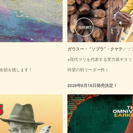
ガウスー・ “ソブラ”・クヤテ
／ソ
！
※現代マリを代表する実力派ギタリ
余韻を残します！
待望の初リーダー作！
2026年8月16日発売決定！