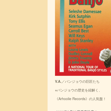
V.A.
／バンジョウの巨匠たち
※バンジョウの歴史を紐解く、
《Arhoolie Records》の人気盤！