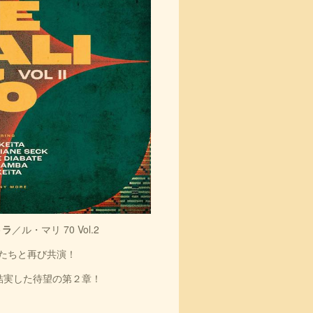
トラ
／ル・マリ 70 Vol.2
たちと再び共演！
結実した待望の第２章！