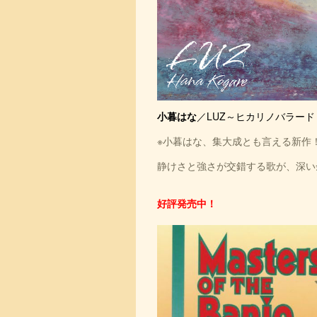
小暮はな
／LUZ～ヒカリノバラード
※小暮はな、集大成とも言える新作
静けさと強さが交錯する歌が、深い
好評発売中！