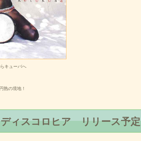
からキューバへ
円熟の境地！
ディスコロヒア リリース予定