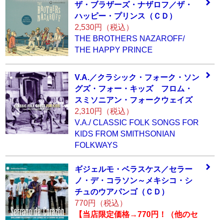
ザ・ブラザーズ・
ナザロフ／ザ・
ハ
ッピー・プリンス
（ＣＤ）
2,530円（税込）
THE BROTHERS NAZAROFF/
THE HAPPY PRINCE
V.A.／クラシック
・フォーク・ソン
グズ・フォー・キ
ッズ フロム・
ス
ミソニアン・フォ
ークウェイズ
2,310円（税込）
V.A./ CLASSIC FOLK SONGS FOR
KIDS FROM SMITHSONIAN
FOLKWAYS
ギジェルモ・ベラ
スケス／セラー
ノ
・デ・コラソン～
メキシコ・シ
チュ
のウアパンゴ（Ｃ
Ｄ）
770円（税込）
【当店限定価格→770円！（他のセ