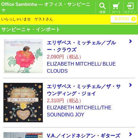
Office Sambinha ― オフィス・サンビーニ
ャ
検索
カート
ログイン
新規登録
いらっしゃいませ ゲストさん
サンビーニャ・インポート
エリザベス・ミッ
チェル／ブル
ー・
クラウズ
2,090円（税込）
ELIZABETH MITCHELL/ BLUE
CLOUDS
エリザベス・ミッ
チェル／ザ・サ
ウ
ンディング・ジョ
イ
2,310円（税込）
ELIZABETH MITCHELL/THE
SOUNDING JOY
V.A.／インドネシ
アン・ギターズ