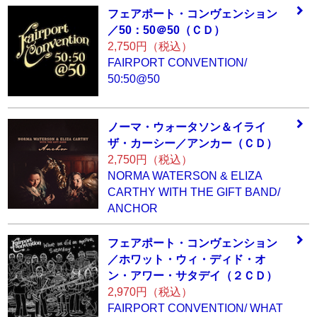
フェアポート・コ
ンヴェンション
／
50：50＠50（ＣＤ
）
2,750円（税込）
FAIRPORT CONVENTION/
50:50@50
ノーマ・ウォータ
ソン＆イライ
ザ・
カーシー／アンカ
ー（ＣＤ）
2,750円（税込）
NORMA WATERSON & ELIZA
CARTHY WITH THE GIFT BAND/
ANCHOR
フェアポート・コ
ンヴェンション
／
ホワット・ウィ・
ディド・オ
ン・ア
ワー・サタデイ（
２ＣＤ）
2,970円（税込）
FAIRPORT CONVENTION/ WHAT