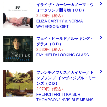
イライザ・カーシ
ー＆ノーマ・ウ
ォ
ータソン／贈り物
（ＣＤ）
2,530円（税込）
ELIZA CARTHY & NORMA
WATERSON/ GIFT
フェイ・ヒールド
／ルッキング・
グ
ラス（ＣＤ）
2,530円（税込）
FAY HIELD/ LOOKING GLASS
フレンチ／フリス
／カイザー／ト
ン
プソン ／ インヴ
ィジブル・ミー
ン
ズ（ＣＤ）
2,970円（税込）
FRENCH FRITH KAISER
THOMPSON/ INVISIBLE MEANS