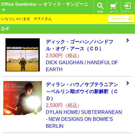
Office Sambinha ― オフィス・サンビーニ
ャ
検索
カート
ログイン
新規登録
いらっしゃいませ ゲストさん
D-F
ディック・ゴーハ
ン／ハンドフ
ル・
オヴ・アース（Ｃ
Ｄ）
2,530円（税込）
DICK GAUGHAN / HANDFUL OF
EARTH
ディラン・ハウ／
サブテラニアン
～
ベルリン期ボウイ
の新解釈（Ｃ
Ｄ）
2,530円（税込）
DYLAN HOWE/ SUBTERRANEAN
- NEW DESIGNS ON BOWIE'S
BERLIN