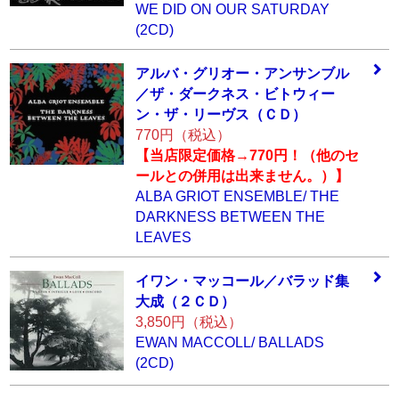
WE DID ON OUR SATURDAY
(2CD)
アルバ・グリオー
・アンサンブル
／
ザ・ダークネス・
ビトウィー
ン・ザ
・リーヴス（ＣＤ
）
770円（税込）
【当店限定価格→770円！（他のセ
ールとの併用は出来ません。）】
ALBA GRIOT ENSEMBLE/ THE
DARKNESS BETWEEN THE
LEAVES
イワン・マッコー
ル／バラッド集
大
成（２ＣＤ）
3,850円（税込）
EWAN MACCOLL/ BALLADS
(2CD)