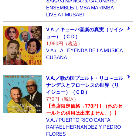
SAKAKI MANGO & GAJUMARU
ENSEMBLE/ LIMBA MARIMBA
LIVE AT MUSABI
V.A.／キューバ音
楽の真実（リイシ
ュー）（ＣＤ）
1,980円（税込）
V.A./ LA LEYENDA DE LA MUSICA
CUBANA
V.A.／歌の国プエ
ルト・リコ～エル
ナンデスとフロー
レスの世界（リ
イ
シュー）（ＣＤ）
770円（税込）
【当店限定価格→770円！（他のセ
ールとの併用は出来ません。）】
V.A. / PUERTO RICO CANTA
RAFAEL HERNANDEZ Y PEDRO
FLORES