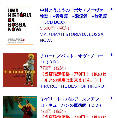
中村とうようの「
ボサ・ノーヴァ
物
語」●青春篇 ●
源流篇 ●放浪篇
（3CD BOX)
5,500円（税込）
V.A. / UMA HISTORIA DA BOSSA
NOVA
チローロ／ベスト
・オヴ・チロー
ロ
（ＣＤ）
770円（税込）
【当店限定価格→770円！（他のセ
ールとの併用は出来ません。）】
TIRORO/ THE BEST OF TIRORO
ミゲリート・バル
デース／アフ
ロ・
キューバンの魔術
師（ＣＤ）
770円（税込）
【当店限定価格→770円！（他のセ