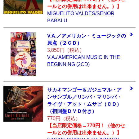
ールとの併用は出来ません。）】
MIGUELITO VALDES/SENOR
BABALU
V.A.／アメリカン
・ミュージックの
原点（２ＣＤ）
3,850円（税込）
V.A./ AMERICAN MUSIC IN THE
BEGINNING (2CD)
サカキマンゴー＆
ガジュマル・ア
ン
サンブル／リンバ
・マリンバ・
ライ
ヴ・アット・ムサ
ビ（ＣＤ）
（初回
盤ＤＶＤ付き）
770円（税込）
【当店限定価格→770円！（他のセ
ールとの併用は出来ません。）】