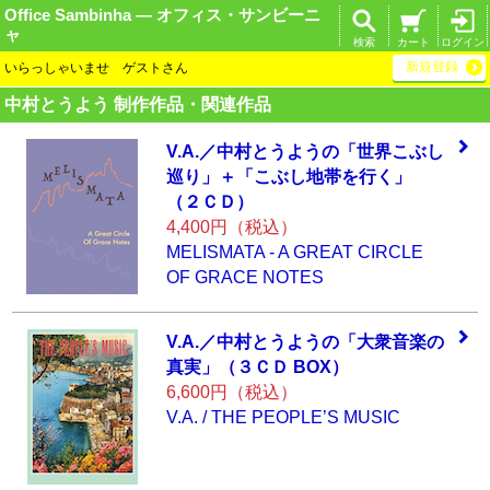
Office Sambinha ― オフィス・サンビーニ
ャ
検索
カート
ログイン
新規登録
いらっしゃいませ ゲストさん
中村とうよう 制作作品・関連作品
V.A.／中村とうよ
うの「世界こぶし
巡り」＋「こぶし
地帯を行く」
（２
ＣＤ）
4,400円（税込）
MELISMATA - A GREAT CIRCLE
OF GRACE NOTES
V.A.／中村とうよ
うの「大衆音楽の
真実」（３ＣＤ B
OX）
6,600円（税込）
V.A. / THE PEOPLE’S MUSIC