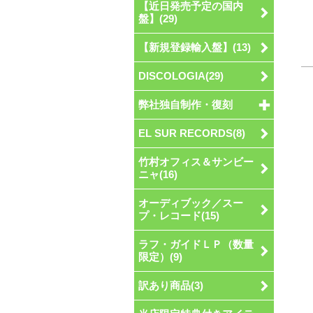
【近日発売予定の国内
盤】(29)
【新規登録輸入盤】(13)
DISCOLOGIA(29)
弊社独自制作・復刻
EL SUR RECORDS(8)
竹村オフィス＆サンビー
ニャ(16)
オーディブック／スー
プ・レコード(15)
ラフ・ガイドＬＰ（数量
限定）(9)
訳あり商品(3)