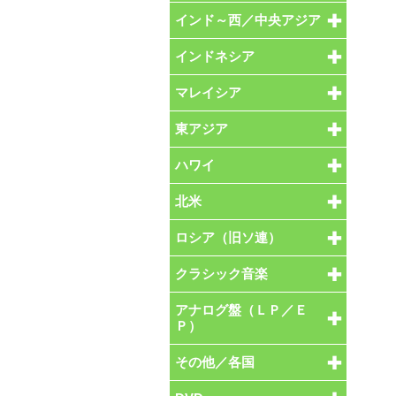
インド～西／中央アジア
インドネシア
マレイシア
東アジア
ハワイ
北米
ロシア（旧ソ連）
クラシック音楽
アナログ盤（ＬＰ／Ｅ
Ｐ）
その他／各国