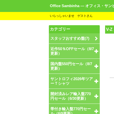
Office Sambinha ― オフィス・サ
いらっしゃいませ ゲストさん
カテゴリー
V-Z
スタッフおすすめ盤(7)
近作50％OFFセール（8/7
更新）
国内盤550円セール（8/7
更新）
サントロフィ2026年ツア
ーＴシャツ
開封済みレア輸入盤770
円セール（6/30更新）
帯付き輸入盤770円セー
ル（6/9更新）