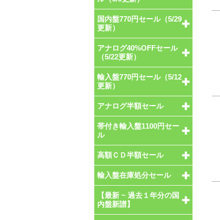
国内盤770円セール（5/29
更新）
アナログ40%OFFセール
（5/22更新）
輸入盤770円セール（5/12
更新）
アナログ半額セール
帯付き輸入盤1100円セー
ル
高額ＣＤ半額セール
輸入盤在庫処分セール
【最新 ~ 過去１年分の国
内盤新譜】