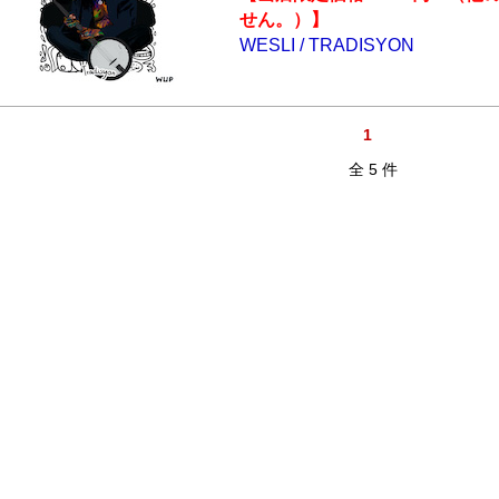
せん。）】
WESLI / TRADISYON
1
全 5 件