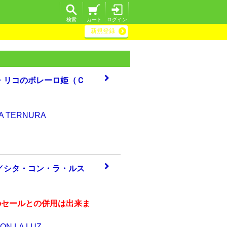
検索
カート
ログイン
新規登録
・リ
コのボレーロ姫（
Ｃ
 LA TERNURA
／シ
タ・コン・ラ・ル
ス
のセールとの併用は出来ま
ON LA LUZ