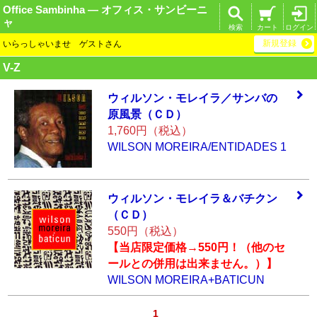
Office Sambinha ― オフィス・サンビーニ
ャ
検索
カート
ログイン
新規登録
いらっしゃいませ ゲストさん
V-Z
ウィルソン・モレ
イラ／サンバの
原
風景（ＣＤ）
1,760円（税込）
WILSON MOREIRA/ENTIDADES 1
ウィルソン・モレ
イラ＆バチクン
（
ＣＤ）
550円（税込）
【当店限定価格→550円！（他のセ
ールとの併用は出来ません。）】
WILSON MOREIRA+BATICUN
1