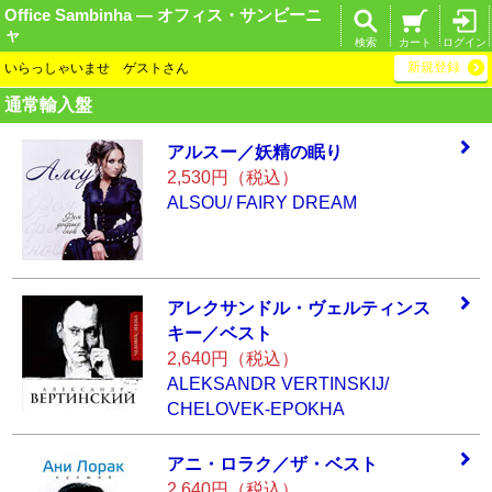
Office Sambinha ― オフィス・サンビーニ
ャ
検索
カート
ログイン
新規登録
いらっしゃいませ ゲストさん
通常輸入盤
アルスー／妖精の
眠り
2,530円（税込）
ALSOU/ FAIRY DREAM
アレクサンドル・
ヴェルティンス
キ
ー／ベスト
2,640円（税込）
ALEKSANDR VERTINSKIJ/
CHELOVEK-EPOKHA
アニ・ロラク／ザ
・ベスト
2,640円（税込）