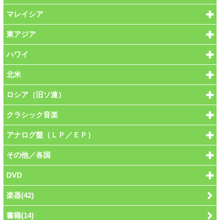
マレイシア
東アジア
ハワイ
北米
ロシア（旧ソ連）
クラシック音楽
アナログ盤（ＬＰ／ＥＰ）
その他／各国
DVD
楽器(42)
書籍(14)