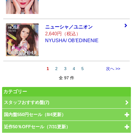
ニューシャ／ユニ
オン
2,640円（税込）
NYUSHA/ OB'EDINENIE
1
2
3
4
5
次へ >>
全 97 件
カテゴリー
スタッフおすすめ盤(7)
国内盤550円セール（8/4更新）
近作50％OFFセール（7/31更新）