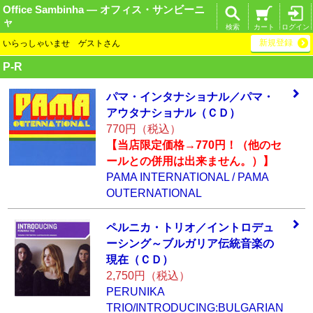
Office Sambinha ― オフィス・サンビーニ
ャ
検索
カート
ログイン
新規登録
いらっしゃいませ ゲストさん
P-R
パマ・インタナシ
ョナル／パマ・
ア
ウタナショナル（
ＣＤ）
770円（税込）
【当店限定価格→770円！（他のセ
ールとの併用は出来ません。）】
PAMA INTERNATIONAL / PAMA
OUTERNATIONAL
ペルニカ・トリオ
／イントロデュ
ー
シング～ブルガリ
ア伝統音楽の
現在
（ＣＤ）
2,750円（税込）
PERUNIKA
TRIO/INTRODUCING:BULGARIAN