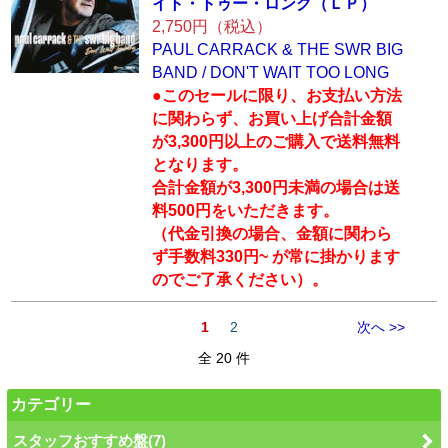
イト・
トゥー・ロング（
ＬＰ）
2,750円（税込）
PAUL CARRACK & THE SWR BIG
BAND / DON'T WAIT TOO LONG
●このセールに限り、お支払い方法
に関わらず、お買い上げ合計金額
が3,300円以上のご購入で送料無料
となります。
合計金額が3,300円未満の場合は送
料500円をいただきます。
（代金引換の場合、金額に関わら
ず手数料330円~ が常に掛かります
のでご了承ください）。
1
2
次へ >>
全 20 件
カテゴリー
スタッフおすすめ盤(7)