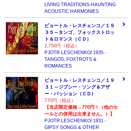
LIVING TRADITIONS-HAUNTING
ACOUSTIC HARMONIES
ピョートル・レス
チェンコ／１９
３
５～タンゴ、フォ
ックストロッ
ト＆
ロマンス（ＣＤ）
2,750円（税込）
PJOTR LESCHENKO/ 1935 -
TANGOS, FOXTROTS &
ROMANCES
ピョートル・レス
チェンコ／１９
３
１～ジプシー・ソ
ング＆アザ
ー・パ
ッション（ＣＤ）
770円（税込）
【当店限定価格→770円！（他のセ
ールとの併用は出来ません。）】
PJOTR LESCHENKO/ 1931 -
GIPSY SONGS & OTHER