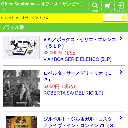
Office Sambinha ― オフィス・サンビーニ
ャ
検索
カート
ログイン
新規登録
いらっしゃいませ ゲストさん
ブラジル盤
V.A.／ボックス・
セリエ・エレンコ
（５ＬＰ）
33,000円（税込）
V.A./ BOX SERIE ELENCO (5LP)
ロベルタ・サー／
デリーリオ（Ｌ
Ｐ
）
6,050円（税込）
ROBERTA SA/ DELIRIO (LP)
ジルベルト・ジル
＆ガル・コスタ
／
ライヴ・イン・ロ
ンドン 71（３