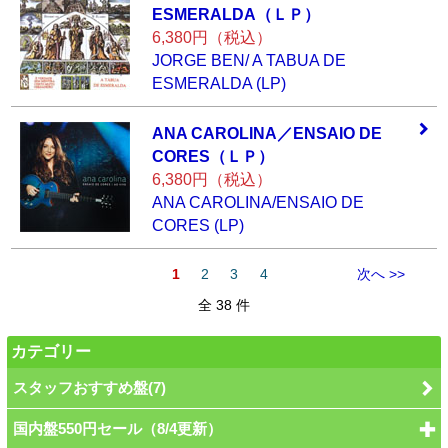
ESMERALDA（
ＬＰ）
6,380円（税込）
JORGE BEN/ A TABUA DE
ESMERALDA (LP)
ANA CAROLINA／EN
SAIO DE
CORES（Ｌ
Ｐ）
6,380円（税込）
ANA CAROLINA/ENSAIO DE
CORES (LP)
1
2
3
4
次へ >>
全 38 件
カテゴリー
スタッフおすすめ盤(7)
国内盤550円セール（8/4更新）