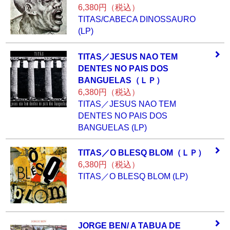
6,380円（税込）
TITAS/CABECA DINOSSAURO
(LP)
TITAS／JESUS NAO
TEM
DENTES NO P
AIS DOS
BANGUELA
S（ＬＰ）
6,380円（税込）
TITAS／JESUS NAO TEM
DENTES NO PAIS DOS
BANGUELAS (LP)
TITAS／O BLESQ B
LOM（ＬＰ）
6,380円（税込）
TITAS／O BLESQ BLOM (LP)
JORGE BEN/ A TAB
UA DE