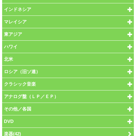
インドネシア
マレイシア
東アジア
ハワイ
北米
ロシア（旧ソ連）
クラシック音楽
アナログ盤（ＬＰ／ＥＰ）
その他／各国
DVD
楽器(42)