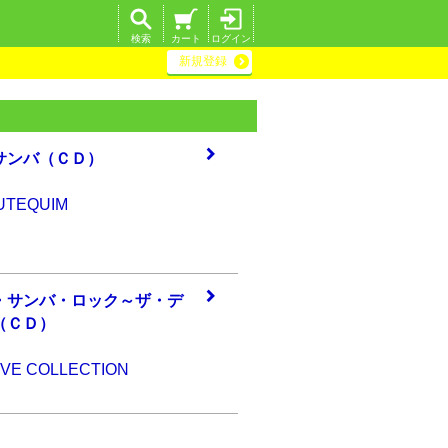
検索
カート
ログイン
新規登録
サン
バ（ＣＤ）
OUTEQUIM
・サ
ンバ・ロック～ザ
・デ
（ＣＤ）
IVE COLLECTION