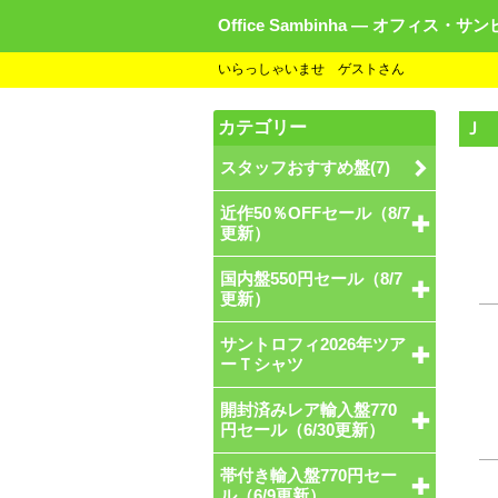
Office Sambinha ― オフィス・サ
いらっしゃいませ ゲストさん
カテゴリー
Ｊ
スタッフおすすめ盤(7)
近作50％OFFセール（8/7
更新）
国内盤550円セール（8/7
更新）
サントロフィ2026年ツア
ーＴシャツ
開封済みレア輸入盤770
円セール（6/30更新）
帯付き輸入盤770円セー
ル（6/9更新）