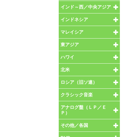
インド～西／中央アジア
インドネシア
マレイシア
東アジア
ハワイ
北米
ロシア（旧ソ連）
クラシック音楽
アナログ盤（ＬＰ／Ｅ
Ｐ）
その他／各国