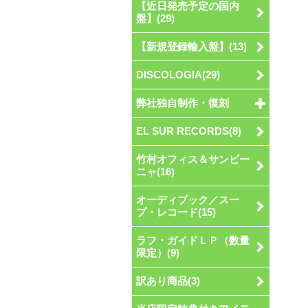
【近日発売予定の国内
盤】(29)
【新規登録輸入盤】(13)
DISCOLOGIA(29)
弊社独自制作・復刻
EL SUR RECORDS(8)
竹村オフィス＆サンビー
ニャ(16)
オーディブック／スー
プ・レコード(15)
ラフ・ガイドＬＰ（数量
限定）(9)
訳あり商品(3)