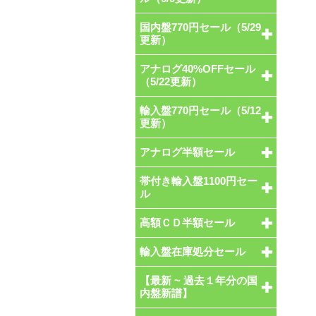
国内盤770円セール（5/29
更新）
アナログ40%OFFセール
（5/22更新）
輸入盤770円セール（5/12
更新）
アナログ半額セール
帯付き輸入盤1100円セー
ル
高額ＣＤ半額セール
輸入盤在庫処分セール
【最新 ~ 過去１年分の国
内盤新譜】