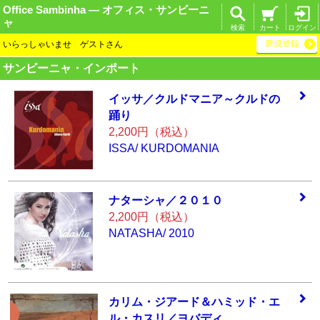
Office Sambinha ― オフィス・サンビーニ
ャ
検索
カート
ログイン
新規登録
いらっしゃいませ ゲストさん
サンビーニャ・インポート
イッサ／クルドマ
ニア～クルドの
踊
り
2,200円（税込）
ISSA/ KURDOMANIA
ナターシャ／２０
１０
2,200円（税込）
NATASHA/ 2010
カリム・ジアード
＆ハミッド・エ
ル
・カスリ／ヨバデ
ィ