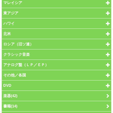
マレイシア
東アジア
ハワイ
北米
ロシア（旧ソ連）
クラシック音楽
アナログ盤（ＬＰ／ＥＰ）
その他／各国
DVD
楽器(42)
書籍(14)