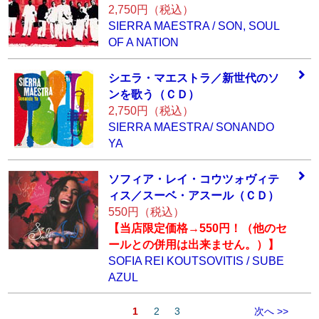
2,750円（税込）
SIERRA MAESTRA / SON, SOUL
OF A NATION
シエラ・マエスト
ラ／新世代のソ
ン
を歌う（ＣＤ）
2,750円（税込）
SIERRA MAESTRA/ SONANDO
YA
ソフィア・レイ・
コウツォヴィテ
ィ
ス／スーベ・アス
ール（ＣＤ）
550円（税込）
【当店限定価格→550円！（他のセ
ールとの併用は出来ません。）】
SOFIA REI KOUTSOVITIS / SUBE
AZUL
1
2
3
次へ >>