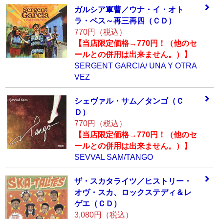
ガルシア軍曹／ウ
ナ・イ・オト
ラ・
ベス～再三再四（
ＣＤ）
770円（税込）
【当店限定価格→770円！（他のセ
ールとの併用は出来ません。）】
SERGENT GARCIA/ UNA Y OTRA
VEZ
シェヴァル・サム
／タンゴ（Ｃ
Ｄ）
770円（税込）
【当店限定価格→770円！（他のセ
ールとの併用は出来ません。）】
SEVVAL SAM/TANGO
ザ・スカタライツ
／ヒストリー・
オ
ヴ・スカ、ロック
ステディ＆レ
ゲエ
（ＣＤ）
3,080円（税込）