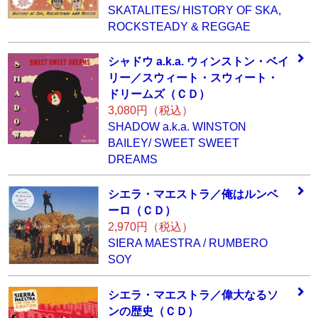
SKATALITES/ HISTORY OF SKA,
ROCKSTEADY & REGGAE
シャドウ a.k.a.
ウィンストン・ベ
イ
リー／スウィー
ト・スウィート・
ドリームズ（ＣＤ
）
3,080円（税込）
SHADOW a.k.a. WINSTON
BAILEY/ SWEET SWEET
DREAMS
シエラ・マエスト
ラ／俺はルンベ
ー
ロ（ＣＤ）
2,970円（税込）
SIERA MAESTRA / RUMBERO
SOY
シエラ・マエスト
ラ／偉大なるソ
ン
の歴史（ＣＤ）