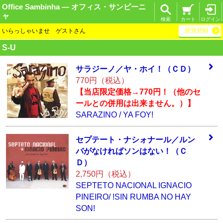
Office Sambinha ― オフィス・サンビーニ
ャ
検索
カート
ログイン
新規登録
いらっしゃいませ ゲストさん
S-U
サラジーノ／ヤ・
ホイ！（ＣＤ）
770円（税込）
【当店限定価格→770円！（他のセ
ールとの併用は出来ません。）】
SARAZINO / YA FOY!
セプテート・ナシ
ォナール／ルン
バ
がなければソンは
ない！（Ｃ
Ｄ）
2,750円（税込）
SEPTETO NACIONAL IGNACIO
PINEIRO/ !SIN RUMBA NO HAY
SON!