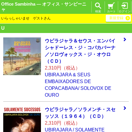
Office Sambinha ― オフィス・サンビーニ
ャ
検索
カート
ログイン
新規登録
いらっしゃいませ ゲストさん
U
ウビラジャラ＆セ
ウス・エンバイ
シ
ャドーレス・ジ・
コパカバーナ
／ソ
ロヴォックス・ジ
・オウロ
（ＣＤ）
2,310円（税込）
UBIRAJARA & SEUS
EMBAIXADORES DE
COPACABANA/ SOLOVOX DE
OURO
ウビラジャラ／ソ
ラメンチ・スセ
ッ
ソス（１９６４）
（ＣＤ）
2,310円（税込）
UBIRAJARA / SOLAMENTE