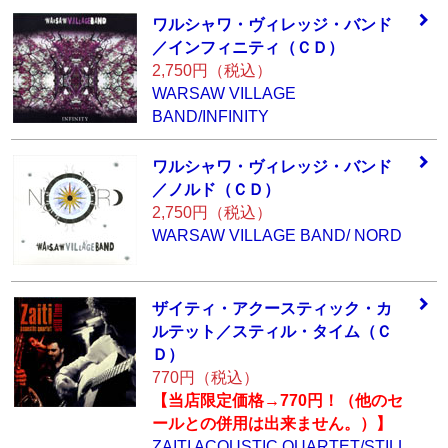
ワルシャワ・ヴィ
レッジ・バンド
／
インフィニティ（
ＣＤ）
2,750円（税込）
WARSAW VILLAGE
BAND/INFINITY
ワルシャワ・ヴィ
レッジ・バンド
／
ノルド（ＣＤ）
2,750円（税込）
WARSAW VILLAGE BAND/ NORD
ザイティ・アクー
スティック・カ
ル
テット／スティル
・タイム（Ｃ
Ｄ）
770円（税込）
【当店限定価格→770円！（他のセ
ールとの併用は出来ません。）】
ZAITI ACOUSTIC QUARTET/STILL