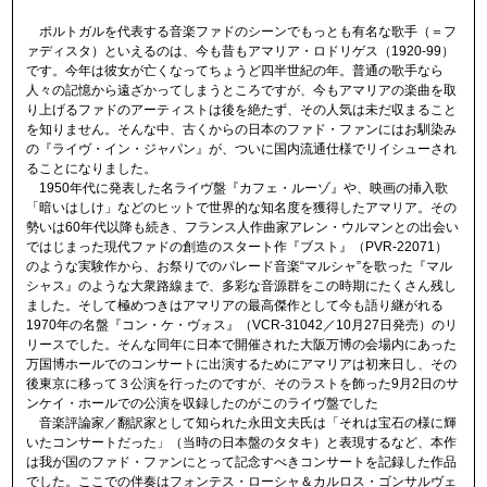
ポルトガルを代表する音楽ファドのシーンでもっとも有名な歌手（＝フ
ァディスタ）といえるのは、今も昔もアマリア・ロドリゲス（1920-99）
です。今年は彼女が亡くなってちょうど四半世紀の年。普通の歌手なら
人々の記憶から遠ざかってしまうところですが、今もアマリアの楽曲を取
り上げるファドのアーティストは後を絶たず、その人気は未だ収まること
を知りません。そんな中、古くからの日本のファド・ファンにはお馴染み
の『ライヴ・イン・ジャパン』が、ついに国内流通仕様でリイシューされ
ることになりました。
1950年代に発表した名ライヴ盤『カフェ・ルーゾ』や、映画の挿入歌
「暗いはしけ」などのヒットで世界的な知名度を獲得したアマリア。その
勢いは60年代以降も続き、フランス人作曲家アレン・ウルマンとの出会い
ではじまった現代ファドの創造のスタート作『ブスト』（PVR-22071）
のような実験作から、お祭りでのパレード音楽“マルシャ”を歌った『マル
シャス』のような大衆路線まで、多彩な音源群をこの時期にたくさん残し
ました。そして極めつきはアマリアの最高傑作として今も語り継がれる
1970年の名盤『コン・ケ・ヴォス』（VCR-31042／10月27日発売）のリ
リースでした。そんな同年に日本で開催された大阪万博の会場内にあった
万国博ホールでのコンサートに出演するためにアマリアは初来日し、その
後東京に移って３公演を行ったのですが、そのラストを飾った9月2日のサ
ンケイ・ホールでの公演を収録したのがこのライヴ盤でした
音楽評論家／翻訳家として知られた永田文夫氏は「それは宝石の様に輝
いたコンサートだった」（当時の日本盤のタタキ）と表現するなど、本作
は我が国のファド・ファンにとって記念すべきコンサートを記録した作品
でした。ここでの伴奏はフォンテス・ローシャ＆カルロス・ゴンサルヴェ