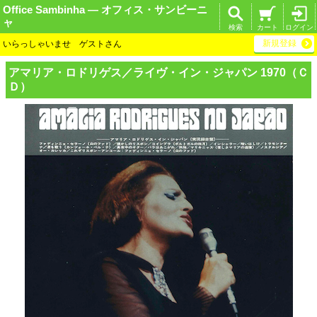
Office Sambinha ― オフィス・サンビーニ
ャ
検索
カート
ログイン
新規登録
いらっしゃいませ ゲストさん
アマリア・ロドリ
ゲス／ライヴ・イ
ン・ジャパン 197
0（Ｃ
Ｄ）