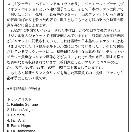
ス（ギターラ）、ペドロ・レアル（ヴィオラ）、ジョエール・ピーナ（ヴ
ィオラ＝バイショ）という凄い面子でした。そして日本のファンに向けて
「暗いはしけ」「孤独」「真夜中のギター」「山のファド」といった彼女
の代表曲ばかりを歌った内容で、歌手としてもっとも脂の乗った時期の歌
声を存分に楽しませます。
2022年に本国でリイシューされた本作は、かつて日本で発売されたオ
リジナル盤のジャケットでほぼ復刻されていますが、収録曲の日本語表記
がジャケットに記載されていて、これは当時の日本盤のジャケットにはあ
りませんでした（何故かポルトガル盤にはついていました）。そして付録
されているブックレットには、初来日時の様々な写真のほか、チケットや
チラシの貴重なスキャン画像などがあり、またその後の来日に関する様々
な資料なども収録されています（親日家だったアマリアは1970年のほ
か、76年、86年、88年、90年、93年にも来日しています）。
もちろん最新のリマスタリングを施した高音質でのご提供。ファンなら
必ず手にしたい１枚です。
●日本語解説／帯付き
トラックリスト
1. Fadinho Serrano
2. Lisboa Antiga
3. Coimbra
4. Inch'Allah
5. Barco Negro
6. La Tramontana