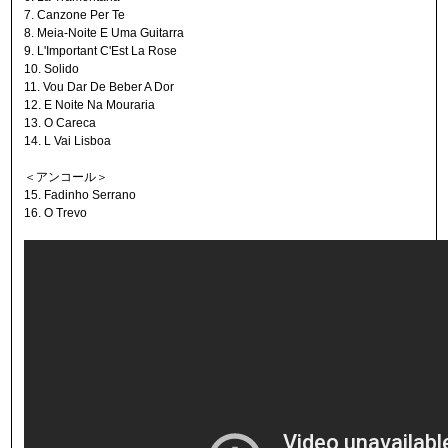
7. Canzone Per Te
8. Meia-Noite E Uma Guitarra
9. L'Important C'Est La Rose
10. Solido
11. Vou Dar De Beber A Dor
12. E Noite Na Mouraria
13. O Careca
14. L Vai Lisboa
＜アンコール＞
15. Fadinho Serrano
16. O Trevo