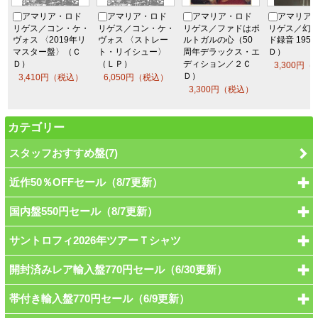
アマリア・ロド
アマリア・ロド
アマリア・ロド
アマリア
リゲス／コン・ケ・
リゲス／コン・ケ・
リゲス／ファドはポ
リゲス／幻
ヴォス 〈2019年リ
ヴォス 〈ストレー
ルトガルの心（50
ド録音 195
マスター盤〉（Ｃ
ト・リイシュー〉
周年デラックス・
エ
Ｄ）
Ｄ）
（ＬＰ）
ディション／２Ｃ
3,300円
Ｄ）
3,410円（税込）
6,050円（税込）
3,300円（税込）
カテゴリー
スタッフおすすめ盤(7)
近作50％OFFセール（8/7更新）
国内盤550円セール（8/7更新）
サントロフィ2026年ツアーＴシャツ
開封済みレア輸入盤770円セール（6/30更新）
帯付き輸入盤770円セール（6/9更新）