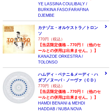
YE LASSINA COULIBALY /
BURKINA FASO:FARAFINA
DJEMBE
カナゾエ・オルケ
ストラ／トロン
ソ
770円（税込）
【当店限定価格→770円！（他のセ
ールとの併用は出来ません。）】
KANAZOE ORKESTRA /
TOLONSO
ハムディ・ベナニ
＆メーディ・ハ
ダ
ブ／ヌーバ・ノー
ヴァ（ＣＤ）
770円（税込）
【当店限定価格→770円！（他のセ
ールとの併用は出来ません。）】
HAMDI BENANI & MEHDI
HADDAB / NUBA NOVA