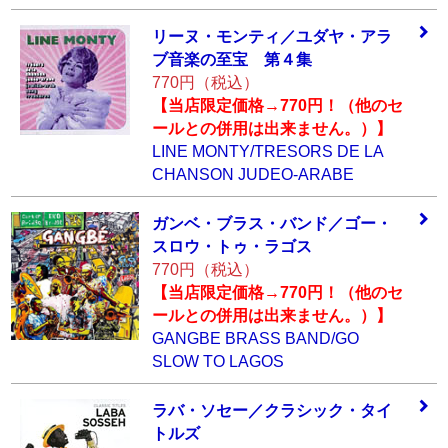
リーヌ・モンティ
／ユダヤ・アラ
ブ
音楽の至宝 第４
集
770円（税込）
【当店限定価格→770円！（他のセ
ールとの併用は出来ません。）】
LINE MONTY/TRESORS DE LA
CHANSON JUDEO-ARABE
ガンベ・ブラス・
バンド／ゴー・
ス
ロウ・トゥ・ラゴ
ス
770円（税込）
【当店限定価格→770円！（他のセ
ールとの併用は出来ません。）】
GANGBE BRASS BAND/GO
SLOW TO LAGOS
ラバ・ソセー／ク
ラシック・タイ
ト
ルズ