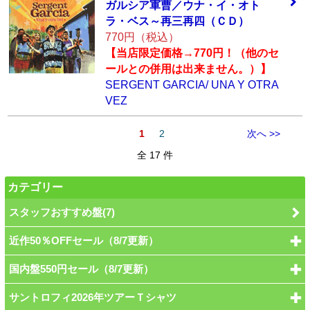
ガルシア軍曹／ウ
ナ・イ・オト
ラ・
ベス～再三再四（
ＣＤ）
770円（税込）
【当店限定価格→770円！（他のセ
ールとの併用は出来ません。）】
SERGENT GARCIA/ UNA Y OTRA
VEZ
1
2
次へ >>
全 17 件
カテゴリー
スタッフおすすめ盤(7)
近作50％OFFセール（8/7更新）
国内盤550円セール（8/7更新）
サントロフィ2026年ツアーＴシャツ