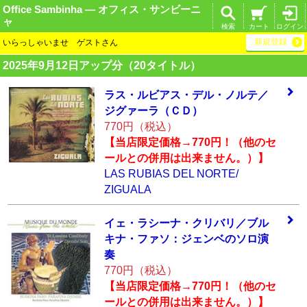
Office Sambinha ― オフィス・サンビーニ
ャ
検索
カート
ログイン
新規登録
いらっしゃいませ ゲストさん
2025年9月12日アップ分（20タイトル）
ラス・ルビアス・
デル・ノルテ／
ジ
グァーラ（ＣＤ）
770円（税込）
【当店限定価格→770円！（他のセ
ールとの併用は出来ません。）】
LAS RUBIAS DEL NORTE/
ZIGUALA
イェ・ラシーナ・
クリバリ／ブル
キ
ナ・ファソ：ジェ
ンベのソロ演
奏
770円（税込）
【当店限定価格→770円！（他のセ
ールとの併用は出来ません。）】