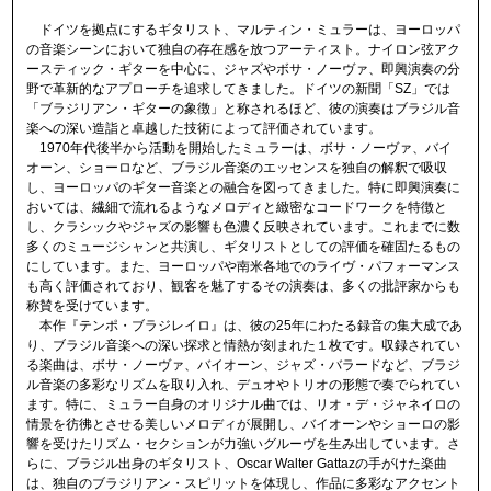
ドイツを拠点にするギタリスト、マルティン・ミュラーは、ヨーロッパ
の音楽シーンにおいて独自の存在感を放つアーティスト。ナイロン弦アク
ースティック・ギターを中心に、ジャズやボサ・ノーヴァ、即興演奏の分
野で革新的なアプローチを追求してきました。ドイツの新聞「SZ」では
「ブラジリアン・ギターの象徴」と称されるほど、彼の演奏はブラジル音
楽への深い造詣と卓越した技術によって評価されています。
1970年代後半から活動を開始したミュラーは、ボサ・ノーヴァ、バイ
オーン、ショーロなど、ブラジル音楽のエッセンスを独自の解釈で吸収
し、ヨーロッパのギター音楽との融合を図ってきました。特に即興演奏に
おいては、繊細で流れるようなメロディと緻密なコードワークを特徴と
し、クラシックやジャズの影響も色濃く反映されています。これまでに数
多くのミュージシャンと共演し、ギタリストとしての評価を確固たるもの
にしています。また、ヨーロッパや南米各地でのライヴ・パフォーマンス
も高く評価されており、観客を魅了するその演奏は、多くの批評家からも
称賛を受けています。
本作『テンポ・ブラジレイロ』は、彼の25年にわたる録音の集大成であ
り、ブラジル音楽への深い探求と情熱が刻まれた１枚です。収録されてい
る楽曲は、ボサ・ノーヴァ、バイオーン、ジャズ・バラードなど、ブラジ
ル音楽の多彩なリズムを取り入れ、デュオやトリオの形態で奏でられてい
ます。特に、ミュラー自身のオリジナル曲では、リオ・デ・ジャネイロの
情景を彷彿とさせる美しいメロディが展開し、バイオーンやショーロの影
響を受けたリズム・セクションが力強いグルーヴを生み出しています。さ
らに、ブラジル出身のギタリスト、Oscar Walter Gattazの手がけた楽曲
は、独自のブラジリアン・スピリットを体現し、作品に多彩なアクセント