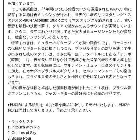
を加えています。
そして各楽曲は、25年間にわたる録音の中から厳選されたもので、特に
現存する音源は再ミキシングが行われ、世界的に著名なマスタリング・ス
タジオのPauler Acoustic Studioにてリマスタリングが施されました。古い
音源も最新の技術で蘇り、クリアで温かみのあるサウンドが実現していま
す。さらに、長年にわたり共演してきた実力派ミュージシャンたちが参加
し、緻密なアンサンブルが光ります。
特筆すべきは、ミュラーのギタープレイが持つ独自性です。ヨーロッパ
の伝統的なギター音楽に根ざしつつも、ブラジル音楽との対話を通じて生
み出された彼のスタイルは、まさに唯一無二。タイトルにもある「テンポ
（時間）」は、彼が長い年月をかけて熟成させた音楽的表現の集大成を意
味しています。また収録曲には、マルティン・ミュラー自身のオリジナル
に加え、在カナダのブラジル人ギタリスト、セルソ・マシャードらの楽曲
も含まれ、ブラジル音楽の美しさと多様性が存分に楽しめる内容となって
います。
彼の豊かな経験と卓越した演奏技術が刻まれたこの１枚は、ブラジル音
楽ファンはもちろん、ジャズ・ギターの愛好者にも必聴の作品です。
●日本語による説明をつけた帯を商品に添付して発送いたします。日本語
解説は同封しておりません。予めご了承ください。
トラックリスト
1. In touch with Rio
2. Colours of Sky
3. Bossa Pour