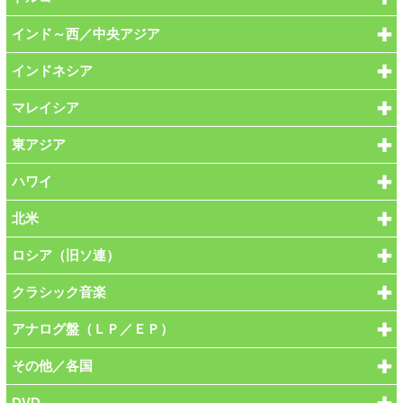
インド～西／中央アジア
インドネシア
マレイシア
東アジア
ハワイ
北米
ロシア（旧ソ連）
クラシック音楽
アナログ盤（ＬＰ／ＥＰ）
その他／各国
DVD