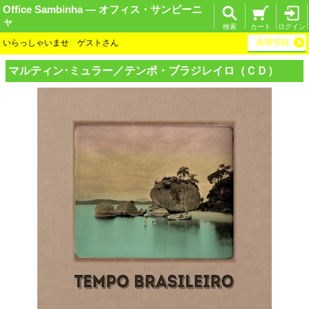
Office Sambinha ― オフィス・サンビーニ
ャ
検索
カート
ログイン
新規登録
いらっしゃいませ ゲストさん
マルティン･ミュ
ラー／テンポ・ブ
ラジレイロ（ＣＤ
）