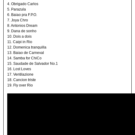
4. Obrigado Carlos
5. Parazula
6. Baiao pra F.P.O.
7. Joya Chro
8. Antonios Dream
9. Dana de sonho
10. Dois a dois
11. Caipi in Rio
12. Domenica tranquilla
13. Baiao de Carneval
14. Samba for ChiCo
15. Saudade de Salvador No.1
16. Lost Loves
17. Ventilazione
18. Cancion triste
19. Fly over Rio