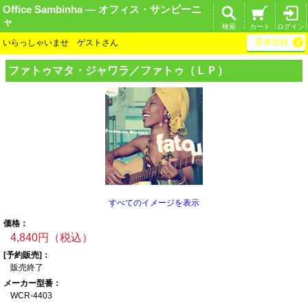
Office Sambinha ― オフィス・サンビーニ
ャ
検索
カート
ログイン
新規登録
いらっしゃいませ ゲストさん
ファトゥマタ・ジ
ャワラ／ファトゥ
（ＬＰ）
すべてのイメージを表示
価格：
4,840円（税込）
[予約販売]：
販売終了
メーカー型番：
WCR-4403