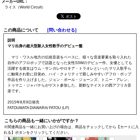
メーカーURL：
ライス（World Ci
rcuit）
この商品について
[問い合わせる]
説明
マリ出身の超大型新人女性歌手のデビュー盤
マリ・ワスル地方の伝統音楽をベースに、様々な音楽要素を取り入れた
自作のアフロポップで話題となった女性SSWのデビュー作。女優としても
活躍する彼女はウム・サンガレやロキア・トラオレといったマリ人歌手ら
に触発され歌に目覚め、ハイ・クォリティで親しみやすいアフロ・ポップ
作品を作り上げました。ジョン・ポール・ジョーンズ、トニー・アレン、
トゥマニ・ジャバテらがゲスト参加した、新鮮なテイストの西アフリカ音
楽です。
2015年8月9日発売
FATOUMATA DIAWARA/ FATOU (LP)
こちらの商品も一緒にいかがですか？
※関連商品を一緒にお買い上げの場合は、商品をチェックしてから【カートに入
れる】ボタンをクリックしてください。