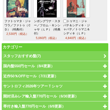
ファトゥマタ・ジャ
ンボングワナ・スタ
トゥマニ・ジャ
ワラ／ファトゥ
（Ｃ
ー／フロム・キ
ンシ
バテ＆シディキ・ジ
Ｄ）（特典付）
ャサ（ＬＰ）（特典
ャバテ／トゥマニ＆
付）
シディキ（ＬＰ
）
2,530円（税込）
5,060円（税込）
4,840円（税込）
カテゴリー
スタッフおすすめ盤(7)
国内盤550円セール（8/4更新）
近作50％OFFセール（7/31更新）
サントロフィ2026年ツアーＴシャツ
開封済みレア輸入盤770円セール（6/30更新）
帯付き輸入盤770円セール（6/9更新）