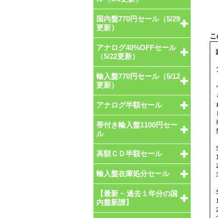
国内盤770円セール（5/29
更新）
アナログ40%OFFセール
（5/22更新）
輸入盤770円セール（5/12
更新）
アナログ半額セール
帯付き輸入盤1100円セー
ル
高額ＣＤ半額セール
輸入盤在庫処分セール
【最新 ~ 過去１年分の国
内盤新譜】