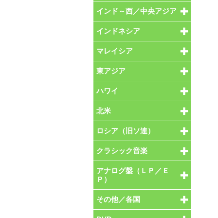
インド～西／中央アジア
インドネシア
マレイシア
東アジア
ハワイ
北米
ロシア（旧ソ連）
クラシック音楽
アナログ盤（ＬＰ／Ｅ
Ｐ）
その他／各国