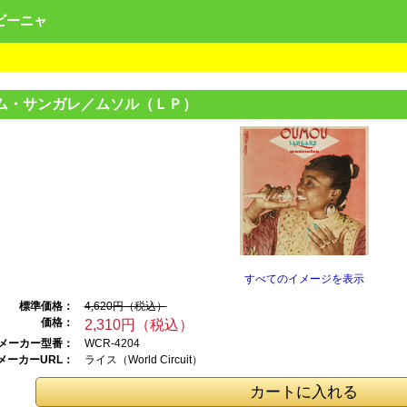
ンビーニャ
ム・サンガレ／
ムソル（ＬＰ）
すべてのイメージを表示
標準価格：
4,620円（税込）
価格：
2,310円（税込）
メーカー型番：
WCR-4204
メーカーURL：
ライス（World Ci
rcuit）