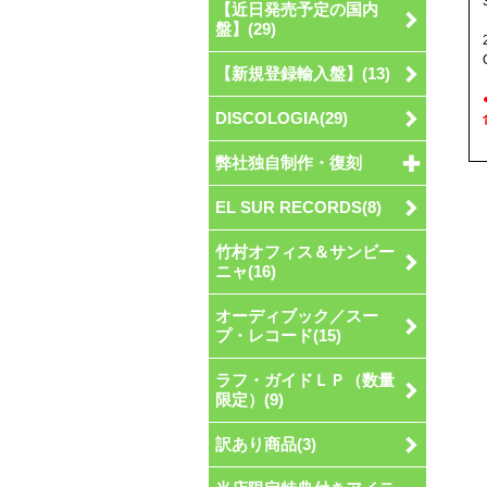
【近日発売予定の国内
盤】(29)
【新規登録輸入盤】(13)
DISCOLOGIA(29)
弊社独自制作・復刻
EL SUR RECORDS(8)
竹村オフィス＆サンビー
ニャ(16)
オーディブック／スー
プ・レコード(15)
ラフ・ガイドＬＰ（数量
限定）(9)
訳あり商品(3)