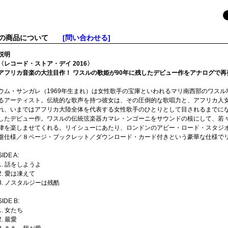
この商品について
[問い合わせる]
説明
〈レコード・ストア・デイ 2016〉
アフリカ音楽の大注目作！ ワスルの歌姫が90年に残したデビュー作をアナログで再
ウム・サンガレ（1969年生まれ）は女性歌手の宝庫といわれるマリ南西部のワス
るアーティスト。伝統的な歌声を持つ彼女は、その圧倒的な歌唱力と、アフリカ人
れ、いまではアフリカ大陸全体を代表する女性歌手のひとりとして目されるまでにな
したデビュー作。ワスルの伝統弦楽器カマレ・ンゴーニをサウンドの核にして、若
律を楽しませてくれる。リイシューにあたり、ロンドンのアビー・ロード・スタジオ
盤仕様／８ページ・ブックレット／ダウンロード・カード付きという豪華な仕様で
SIDE A:
1. 話をしようよ
2. 愛は凍えて
3. ノスタルジーは残酷
SIDE B:
1. 女たち
2. 最愛