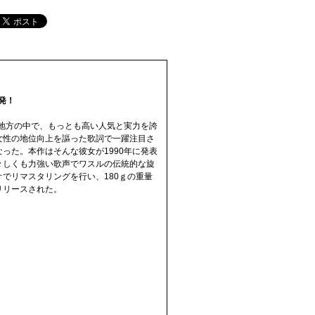
発！
ル地方の中で、もっとも高い人気と実力を誇
女性の地位向上を謳った歌詞で一躍注目さ
った。本作はそんな彼女が1990年に発表
々しくも力強い歌声でワスルの伝統的な旋
でリマスタリングを行い、180ｇの重量
リリースされた。