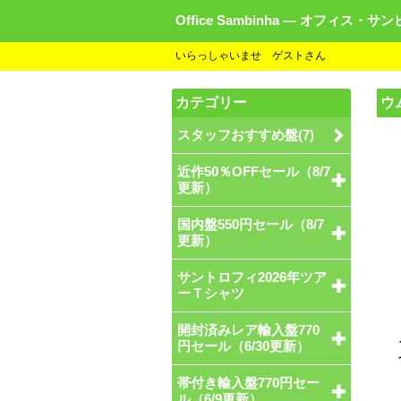
Office Sambinha ― オフィス・サ
いらっしゃいませ ゲストさん
カテゴリー
ウ
スタッフおすすめ盤(7)
近作50％OFFセール（8/7
更新）
国内盤550円セール（8/7
更新）
サントロフィ2026年ツア
ーＴシャツ
開封済みレア輸入盤770
円セール（6/30更新）
帯付き輸入盤770円セー
ル（6/9更新）