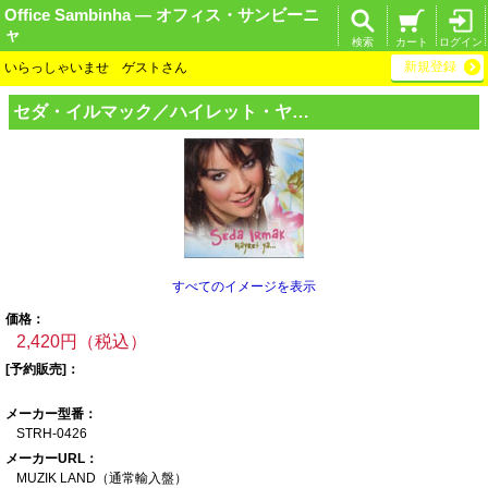
Office Sambinha ― オフィス・サンビーニ
ャ
検索
カート
ログイン
新規登録
いらっしゃいませ ゲストさん
セダ・イルマック
／ハイレット・ヤ
…
すべてのイメージを表示
価格：
2,420円（税込）
[予約販売]：
メーカー型番：
STRH-0426
メーカーURL：
MUZIK LAND（通常
輸入盤）