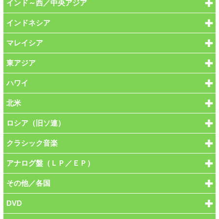
インド～西／中央アジア
インドネシア
マレイシア
東アジア
ハワイ
北米
ロシア（旧ソ連）
クラシック音楽
アナログ盤（ＬＰ／ＥＰ）
その他／各国
DVD