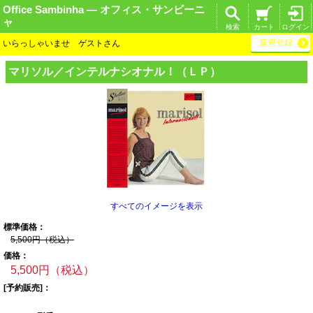
Office Sambinha ― オフィス・サンビーニ
ャ
検索
カート
ログイン
新規登録
いらっしゃいませ ゲストさん
マリソル／インテ
ルナシオナル！（
ＬＰ）
すべてのイメージを表示
標準価格：
5,500円（税込）
価格：
5,500円（税込）
[予約販売]：