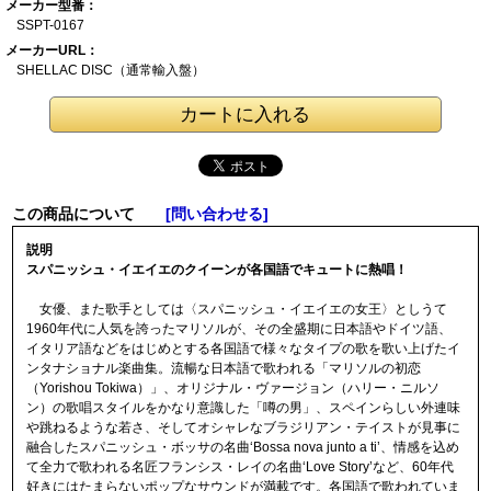
メーカー型番：
SSPT-0167
メーカーURL：
SHELLAC DISC（通
常輸入盤）
この商品について
[問い合わせる]
説明
スパニッシュ・イエイエのクイーンが各国語でキュートに熱唱！
女優、また歌手としては〈スパニッシュ・イエイエの女王〉としうて
1960年代に人気を誇ったマリソルが、その全盛期に日本語やドイツ語、
イタリア語などをはじめとする各国語で様々なタイプの歌を歌い上げたイ
ンタナショナル楽曲集。流暢な日本語で歌われる「マリソルの初恋
（Yorishou Tokiwa）」、オリジナル・ヴァージョン（ハリー・ニルソ
ン）の歌唱スタイルをかなり意識した「噂の男」、スペインらしい外連味
や跳ねるような若さ、そしてオシャレなブラジリアン・テイストが見事に
融合したスパニッシュ・ボッサの名曲‘Bossa nova junto a ti’、情感を込め
て全力で歌われる名匠フランシス・レイの名曲‘Love Story’など、60年代
好きにはたまらないポップなサウンドが満載です。各国語で歌われていま