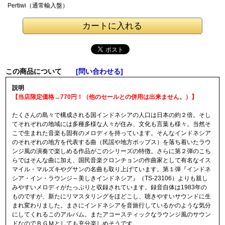
Pertiwi（通常輸入
盤）
この商品について
[問い合わせる]
説明
【当店限定価格→770円！（他のセールとの併用は出来ません。）】
たくさんの島々で構成される国インドネシアの人口は日本の約２倍。そし
てそれぞれの地域には多種多様な人々が住み、文化も言葉も様々。当然そ
こで生まれた音楽も固有のメロディを持っています。そんなインドネシア
のそれぞれの地方を代表する曲（民謡や地方ポップス）を落ち着いたラウ
ンジ風の演奏で楽しめる作品がこのシリーズの特徴。さらに第２弾のこち
らではそんな曲に加え、国民音楽クロンチョンの作曲家として有名なイス
マイル・マルズキやグサンの名曲も取り上げています。第１弾『インドネ
シア・イン・ラウンジ～美しきインドネシア』（TS-23106）よりも親し
みやすいメロディがたっぷりと収録されています。録音自体は1983年の
ものですが、新たにリマスタリングをほどこし、聴きやすいサウンドに生
まれ変わりました。まさにインドネシアを音旅行しているかのような気分
にしてくれるこのアルバム。またアコースティックなラウンジ風のサウン
ドなのでＢＧＭとしても充分楽しめそうです。