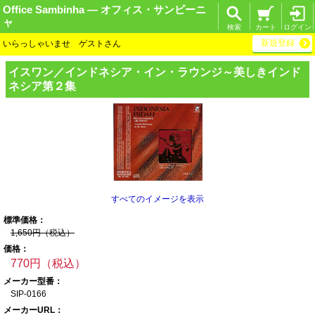
Office Sambinha ― オフィス・サンビーニ
ャ
検索
カート
ログイン
新規登録
いらっしゃいませ ゲストさん
イスワン／インド
ネシア・イン・ラ
ウンジ～美しきイ
ンド
ネシア第２集
すべてのイメージを表示
標準価格：
1,650円（税込）
価格：
770円（税込）
メーカー型番：
SIP-0166
メーカーURL：