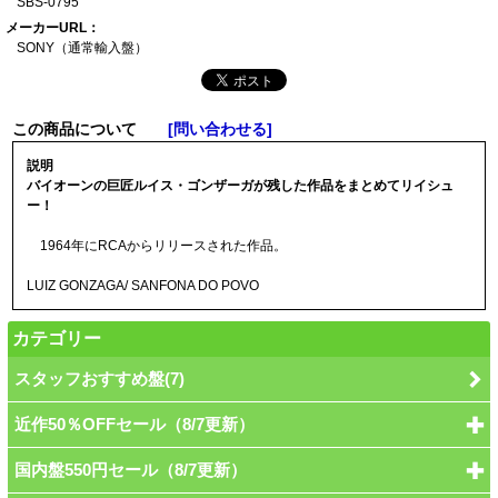
SBS-0795
メーカーURL：
SONY（通常輸入盤
）
この商品について
[問い合わせる]
説明
バイオーンの巨匠ルイス・ゴンザーガが残した作品をまとめてリイシュ
ー！
1964年にRCAからリリースされた作品。
LUIZ GONZAGA/ SANFONA DO POVO
カテゴリー
スタッフおすすめ盤(7)
近作50％OFFセール（8/7更新）
国内盤550円セール（8/7更新）