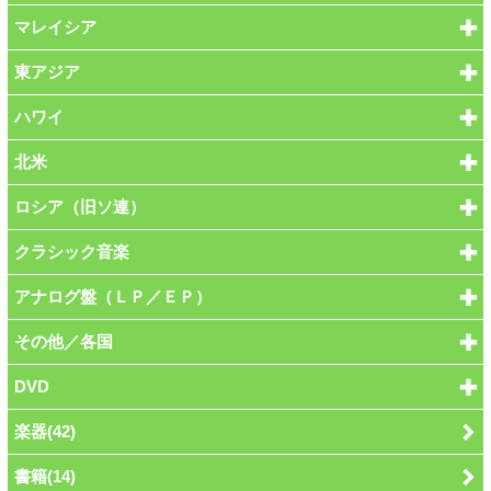
マレイシア
東アジア
ハワイ
北米
ロシア（旧ソ連）
クラシック音楽
アナログ盤（ＬＰ／ＥＰ）
その他／各国
DVD
楽器(42)
書籍(14)