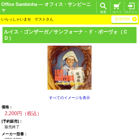
Office Sambinha ― オフィス・サンビーニ
ャ
検索
カート
ログイン
新規登録
いらっしゃいませ ゲストさん
ルイス・ゴンザー
ガ／サンフォーナ
・ド・ポーヴォ（
Ｃ
Ｄ）
すべてのイメージを表示
価格：
2,200円（税込）
[予約販売]：
販売終了
メーカー型番：