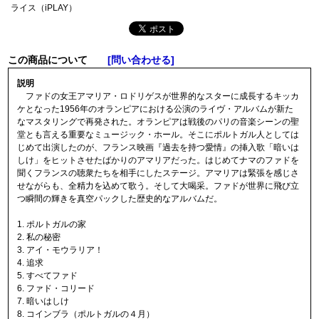
ライス（iPLAY）
この商品について
[問い合わせる]
説明
ファドの女王アマリア・ロドリゲスが世界的なスターに成長するキッカ
ケとなった1956年のオランピアにおける公演のライヴ・アルバムが新た
なマスタリングで再発された。オランピアは戦後のパリの音楽シーンの聖
堂とも言える重要なミュージック・ホール。そこにポルトガル人としては
じめて出演したのが、フランス映画『過去を持つ愛情』の挿入歌「暗いは
しけ」をヒットさせたばかりのアマリアだった。はじめてナマのファドを
聞くフランスの聴衆たちを相手にしたステージ。アマリアは緊張を感じさ
せながらも、全精力を込めて歌う。そして大喝采。ファドが世界に飛び立
つ瞬間の輝きを真空パックした歴史的なアルバムだ。
1. ポルトガルの家
2. 私の秘密
3. アイ・モウラリア！
4. 追求
5. すべてファド
6. ファド・コリード
7. 暗いはしけ
8. コインブラ（ポルトガルの４月）